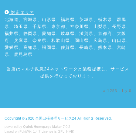
対応エリア
北海道、宮城県、山形県、福島県、茨城県、栃木県、群馬
県、埼玉県、千葉県、東京都、神奈川県、山梨県、長野県、
福井県、静岡県、愛知県、岐阜県、滋賀県、京都府、大阪
府、兵庫県、奈良県、和歌山県、岡山県、広島県、山口県、
愛媛県、高知県、福岡県、佐賀県、長崎県、熊本県、宮崎
県、鹿児島県
当店はマルチ救急24ネットワークと業務提携し、サービス
提供を行なっております。
a:1253 t:1 y:0
Copyright © 2026
全国出張修理サービス24
All Rights Reserved.
powered by
Quick Homepage Maker
7.0.2
based on PukiWiki 1.4.7 License is GPL.
HAIK