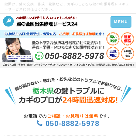
鍵開け、鍵の交換、作成・複製など、カギのことなら鍵の出張修理レスキュ
ーサービスにお任せください。
Toggle
MENU
navigation
お電話での
ご相談・お見積りは無料
です。
050-8882-5978