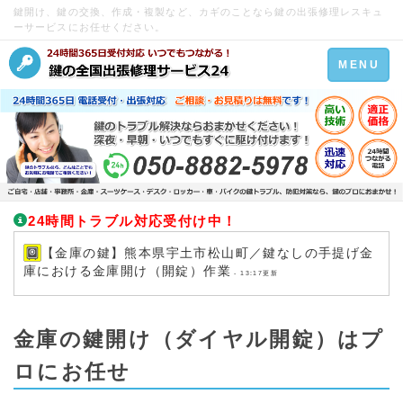
鍵開け、鍵の交換、作成・複製など、カギのことなら鍵の出張修理レスキュ
ーサービスにお任せください。
Toggle
MENU
navigation
24時間トラブル対応受付け中！
【金庫の鍵】熊本県宇土市松山町／鍵なしの手提げ金
庫における金庫開け（開錠）作業
- 13:17更新
金庫の鍵開け（ダイヤル開錠）はプ
ロにお任せ