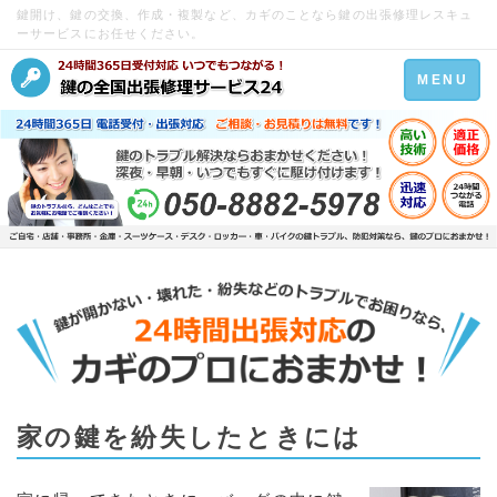
鍵開け、鍵の交換、作成・複製など、カギのことなら鍵の出張修理レスキュ
ーサービスにお任せください。
Toggle
MENU
navigation
家の鍵を紛失したときには