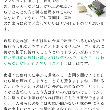
マンションに限らず、自宅やオフィ
ス、ロッカーなどは、防犯上の観点か
らほとんどの方が鍵を使用されるので
はないでしょうか。特に玄関は、毎日
の外出時に必ずと言っていいほどかけるものだと思いま
す。
通常であれば、カギは固い金属で出来ているものなので
折れる心配などをすることもありませんが、ごくまれに
何かの拍子に折れてしまうというトラブルがあります。
長い年月使い続けた鍵などは経年劣化で、見た目にはわ
からない劣化が起きていることも
しばしばです。
夜遅くに疲れて仕事から帰宅をし、玄関を開けようとし
たら鍵が壊れてしまうと、とても驚きますよね。壊れる
ことがあるというのは想定外の出来事なので、どうしよ
うかと当惑してしまう方は多いのではないでしょうか。
他に待っている家族が入れば開けてもらう事ができます
が、一人暮らしの場合は玄関が開かないと家の中に入る
事が出来ないので、生活が出来なくなってしまいます。