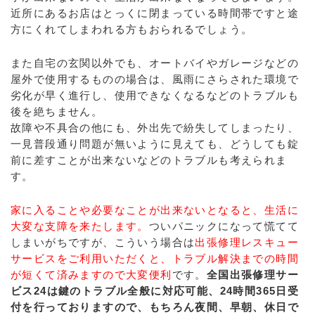
近所にあるお店はとっくに閉まっている時間帯ですと途
方にくれてしまわれる方もおられるでしょう。
また自宅の玄関以外でも、オートバイやガレージなどの
屋外で使用するものの場合は、風雨にさらされた環境で
劣化が早く進行し、使用できなくなるなどのトラブルも
後を絶ちません。
故障や不具合の他にも、外出先で紛失してしまったり、
一見普段通り問題が無いように見えても、どうしても錠
前に差すことが出来ないなどのトラブルも考えられま
す。
家に入ることや必要なことが出来ないとなると、生活に
大変な支障を来たします。
ついパニックになって慌てて
しまいがちですが、こういう場合は
出張修理レスキュー
サービスをご利用いただくと、トラブル解決までの時間
が短くて済みますので大変便利
です。
全国出張修理サー
ビス24は鍵のトラブル全般に対応可能、24時間365日受
付を行っておりますので、もちろん夜間、早朝、休日で