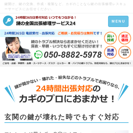
鍵開け、鍵の交換、作成・複製など、カギのことなら鍵の出張修理レスキュ
ーサービスにお任せください。
Toggle
MENU
navigation
玄関の鍵が壊れた時でもすぐ対応