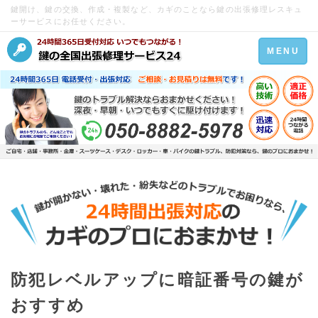
鍵開け、鍵の交換、作成・複製など、カギのことなら鍵の出張修理レスキュ
ーサービスにお任せください。
Toggle
MENU
navigation
防犯レベルアップに暗証番号の鍵が
おすすめ