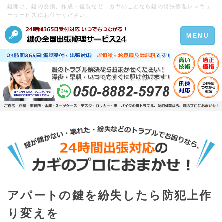
鍵開け、鍵の交換、作成・複製など、カギのことなら鍵の出張修理レスキュ
ーサービスにお任せください。
Toggle
MENU
navigation
アパートの鍵を紛失したら防犯上作
り変えを