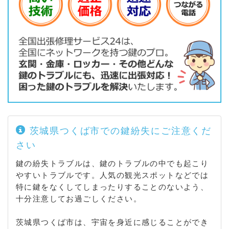
平 / 高崎 / 高須賀 / 高田 / 鷹野原 / 高見原 / 高山 / 高
良田 / 田倉 / 竹園 / 立原 / 館野 / 田中 / 玉取 / 田水山
/ 筑波 / 筑穂 / 作谷 / 土田 / 手子生 / 手代木 / 寺具 /
天王台 / 東光台 / 遠東 / 豊里の杜 / 中内 / 中菅間 / 中
根 / 中野 / 中東原新田 / 中別府 / 長峰 / 中山 / 鍋沼新
田 / 並木 / 西大井 / 西大沼 / 西大橋 / 西岡 / 西栗山 /
西高野 / 西沢 / 西の沢 / 西原 / 西平塚 / 二の宮 / 沼崎
/ 沼田 / 根崎 / 野畑 / 蓮沼 / 八幡台 / 百家 / 泊崎 / 花
島新田 / 花園 / 花畑 / 花室 / 羽成 / 原 / 春風台 / 万博
公園西 / 東 / 東新井 / 東岡 / 東平塚 / 東丸山 / 樋の沢
/ 平沢 / 富士見台 / 藤本 / 古来 / 古館 / 北条 / 房内 /
茨城県つくば市での鍵紛失にご注意くだ
宝陽台 / 細見 / 洞下 / 本沢 / 前野 / 牧園 / 真瀬 / 松代
さい
/ 松塚 / 松野木 / 松の里 / 水堀 / 緑が丘 / 緑ケ原 / み
どりの / みどりの中央 / みどりの東 / みどりの南 / 南
鍵の紛失トラブルは、鍵のトラブルの中でも起こり
中妻 / 南原 / 水守 / 御幸が丘 / 明神 / 森の里 / 柳橋 /
やすいトラブルです。人気の観光スポットなどでは
谷田部 / 山木 / 山口 / 山中 / 横町 / 吉沼 / 流星台 / 六
特に鍵をなくしてしまったりすることのないよう、
斗 / 若栗 / 若葉 / 若森 / 和台
十分注意してお過ごしください。
茨城県つくば市は、宇宙を身近に感じることができ