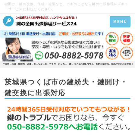
鍵開け、鍵の交換、作成・複製など、カギのことなら鍵の出張修理レスキュ
ーサービスにお任せください。
Toggle
MENU
navigation
茨城県つくば市の鍵紛失・鍵開け・
鍵交換に出張対応