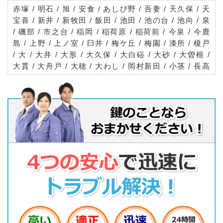
赤塚 / 明石 / 旭 / 安食 / あしび野 / 吾妻 / 天久保 / 天
宝喜 / 新井 / 新牧田 / 飯田 / 池田 / 池の台 / 池向 / 泉
/ 磯部 / 市之台 / 稲岡 / 稲荷原 / 稲荷前 / 今泉 / 今鹿
島 / 上野 / 上ノ室 / 臼井 / 梅ケ丘 / 梅園 / 漆所 / 榎戸
/ 大 / 大井 / 大形 / 大久保 / 大白硲 / 大砂 / 大曽根 /
大貫 / 大舟戸 / 大穂 / 大わし / 岡村新田 / 小茎 / 長高
野 / 小沢 / 小田 / 鬼ケ窪 / 小野川 / 小野崎 / 面野井 /
学園の森 / 学園南 / 梶内 / 鹿島台 / 春日 / 片田 / 葛城
根崎 / 香取台 / 要 / 上岩崎 / 上大島 / 上萱丸 / かみか
わ / 上河原崎 / 上郷 / 上境 / 上里 / 上沢 / 上菅間 / 上
原 / 上広岡 / 上横場 / 苅間 / 神郡 / 観音台 / 吉瀬 / 北
太田 / 北郷 / 北中島 / 北中妻 / 北原 / 君島 / 茎崎 / 国
松 / 九万坪 / 倉掛 / 栗原 / 研究学園 / 小泉 / 高野 / 高
野台 / 高野原新田 / 小白硲 / 五人受 / 木俣 / 駒込 / 小
山 / 小和田 / 金田 / 佐 / 妻木 / 西郷 / 境田 / 境松 / 栄
/ 桜 / 桜が丘 / さくらの森 / 酒丸 / 大角豆 / 篠崎 / 柴
崎 / 島 / 島名 / 下岩崎 / 下大島 / 下萱丸 / 下河原崎 /
下原 / 下平塚 / 下広岡 / 下別府 / 下横場 / 自由ケ丘 /
松栄 / 城山 / 陣場 / 菅間 / 杉木 / 諏訪 / 千現 / 台町 /