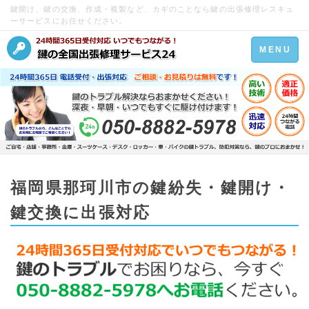
鍵開け、鍵の交換、作成・複製など、カギのことなら鍵の出張修理レスキュ
ーサービスにお任せください。
Toggle
MENU
navigation
福岡県那珂川市の鍵紛失・鍵開け・
鍵交換に出張対応