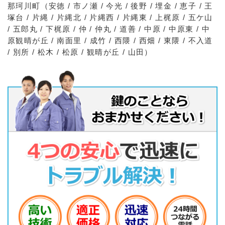
那珂川町（安徳 / 市ノ瀬 / 今光 / 後野 / 埋金 / 恵子 / 王
塚台 / 片縄 / 片縄北 / 片縄西 / 片縄東 / 上梶原 / 五ケ山
/ 五郎丸 / 下梶原 / 仲 / 仲丸 / 道善 / 中原 / 中原東 / 中
原観晴が丘 / 南面里 / 成竹 / 西隈 / 西畑 / 東隈 / 不入道
/ 別所 / 松木 / 松原 / 観晴が丘 / 山田）