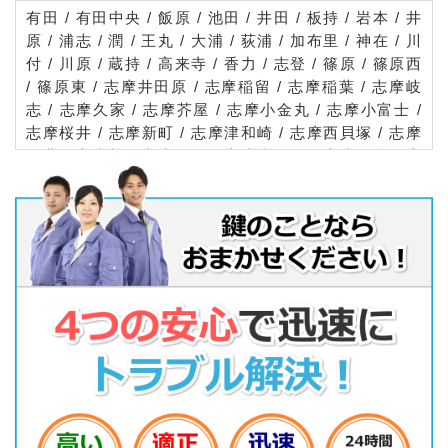
有田 / 有田中央 / 飯原 / 池田 / 井田 / 板持 / 岩本 / 井
原 / 浦志 / 潤 / 王丸 / 大浦 / 荻浦 / 加布里 / 神在 / 川
付 / 川原 / 蔵持 / 高来寺 / 香力 / 志登 / 篠原 / 篠原西
/ 篠原東 / 志摩井田原 / 志摩稲留 / 志摩稲葉 / 志摩岐
志 / 志摩久家 / 志摩芥屋 / 志摩小金丸 / 志摩小富士 /
志摩桜井 / 志摩新町 / 志摩津和崎 / 志摩西貝塚 / 志摩
野北 / 志摩初 / 志摩馬場 / 志摩東貝塚 / 志摩姫島 / 志
摩船越 / 志摩松隈 / 志摩御床 / 志摩師吉 / 志摩吉田 /
白糸 / 新田 / 瑞梅寺 / 末永 / 瀬戸 / 曽根 / 大門 / 高上
/ 高祖 / 高田 / 多久 / 千早新田 / 泊 / 富 / 長野 / 西堂
/ 二丈一貴山 / 二丈石崎 / 二丈片山 / 二丈上深江 / 二
丈鹿家 / 二丈武 / 二丈田中 / 二丈長石 / 二丈浜窪 / 二
丈波呂 / 二丈深江 / 二丈福井 / 二丈松末 / 二丈松国 /
二丈満吉 / 二丈吉井 / 波多江 / 波多江駅北 / 波多江駅
南 / 東 / 本 / 前原 / 前原駅南 / 前原北 / 前原中央 / 前
原西 / 前原東 / 前原南 / 三雲 / 三坂 / 美咲が丘 / 南風
台 / 八島 / 山北 / 油比 / 雷山