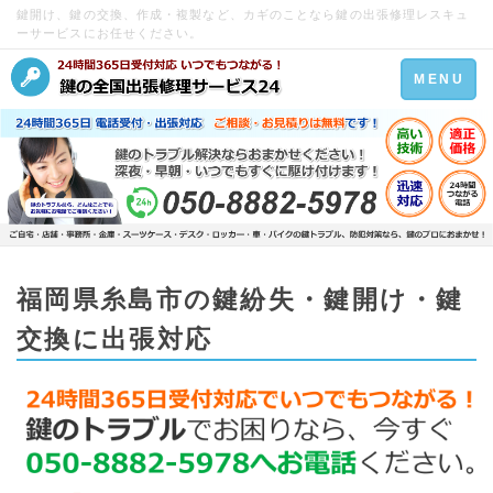
鍵開け、鍵の交換、作成・複製など、カギのことなら鍵の出張修理レスキュ
ーサービスにお任せください。
Toggle
MENU
navigation
福岡県糸島市の鍵紛失・鍵開け・鍵
交換に出張対応