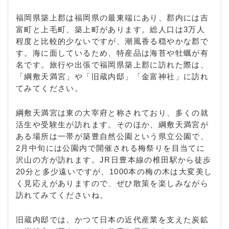
福岡県築上郡は福岡県の最東端にあり、郡内には吉
富町と上毛町、築上町があります。総人口は3万人
程度と比較的少ないですが、潮風香る穏やかな郡で
す。海に面しているため、特産品は海苔や牡蠣が有
名です。旅行や出張で福岡県築上郡に訪れた際は、
「綱敷天満宮」や「旧蔵内邸」「金富神社」に訪れ
てみてください。
綱敷天満宮は東の大宰府と称されており、多くの就
活生や受験生が訪れます。そのほか、綱敷天満宮が
ある場所は一帯が築豊自然公園という県立公園で、
2月中旬には公園内で開催される梅祭りを目当てに
沢山の方が訪れます。JR日豊本線の椎田駅から徒歩
20分と多少遠いですが、1000本の梅の木は大変美し
く見応えがありますので、ぜひ散策を楽しみながら
訪れてみてくださいね。
旧蔵内邸では、かつて日本の近代産業を支えた炭鉱