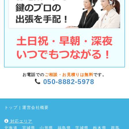
お電話での
ご相談・お見積りは無料
です。
050-8882-5978
トップ
|
運営会社概要
対応エリア
北海道、宮城県、山形県、福島県、茨城県、栃木県、群馬