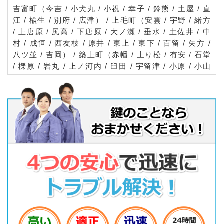
吉富町（今吉 / 小犬丸 / 小祝 / 幸子 / 鈴熊 / 土屋 / 直
江 / 楡生 / 別府 / 広津） / 上毛町（安雲 / 宇野 / 緒方
/ 上唐原 / 尻高 / 下唐原 / 大ノ瀬 / 垂水 / 土佐井 / 中
村 / 成恒 / 西友枝 / 原井 / 東上 / 東下 / 百留 / 矢方 /
八ツ並 / 吉岡） / 築上町（赤幡 / 上り松 / 有安 / 石堂
/ 櫟原 / 岩丸 / 上ノ河内 / 臼田 / 宇留津 / 小原 / 小山
田 / 上香楽 / 上深野 / 上別府 / 袈裟丸 / 越路 / 極楽寺
/ 坂本 / 寒田 / 椎田 / 下香楽 / 下深野 / 下別府 / 真如
寺 / 高塚 / 築城 / 伝法寺 / 奈古 / 西八田 / 東築城 / 東
八田 / 日奈古 / 広末 / 船迫 / 本庄 / 松丸 / 水原 / 湊 /
安武 / 山本 / 弓の師）