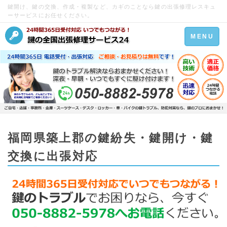
鍵開け、鍵の交換、作成・複製など、カギのことなら鍵の出張修理レスキュ
ーサービスにお任せください。
Toggle
MENU
navigation
福岡県築上郡の鍵紛失・鍵開け・鍵
交換に出張対応