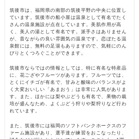
筑後市は、福岡県の南部の筑後平野の中央に位置し
ています。筑後市の船小屋は温泉として有名でたく
さんの温泉施設が点在しています。美肌作用が高
く、美人の湯として有名です。派手さはありません
が、昔ながらの良い雰囲気の温泉です。恋ぼたる温
泉館には、無料の足湯もありますので、気軽にのん
びりとくつろぐことができます。
筑後市ならではの情報としては、特に有名な特産品
に、花ござやフルーツがあります。フルーツでは、
とくにイチゴが有名で、甘みと酸味のバランスがよ
く大変おいしい「あまおう」は非常に人気がありま
す。また、ほかには梨やぶどうも有名で、果物の栽
培が盛んなため、よくぶどう狩りや梨狩りなど行わ
れています。
また、筑後市には福岡のソフトバンクホークスのフ
ァーム施設があり、選手達が練習をおこなったり、