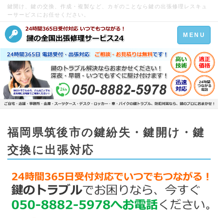
鍵開け、鍵の交換、作成・複製など、カギのことなら鍵の出張修理レスキュ
ーサービスにお任せください。
Toggle
MENU
navigation
福岡県筑後市の鍵紛失・鍵開け・鍵
交換に出張対応