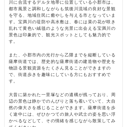
川に合流するデルタ地帯に位置している小郡市は、
都市風景と調和しながらも筑後川流域の良好な景観
を守る、地域住民に癒やしを与える市となっていま
す。宝満川の堤防や高水敷は、春には菜の花が咲き
乱れて黄色い絨毯のような光景に出会える宝満川の
景色は印象的で、観光スポットとしても魅力的で
す。
また、小郡市内の光行から乙隈までを縦断している
薩摩街道では、歴史的な薩摩街道の建造物や歴史を
物語る景観資源をたくさん見ることができますの
で、街道歩きを趣味にしている方にもおすすめで
す。
大昔に築かれた一里塚などの遺構が残っており、周
辺の景色は静かでのんびりと落ち着いていて、大自
然の偉大さを感じることができます。薩摩街道を歩
く途中には、ぜひかつての旅人や武士の姿を思い浮
かべるなどして、その情緒を感じながら散策してみ