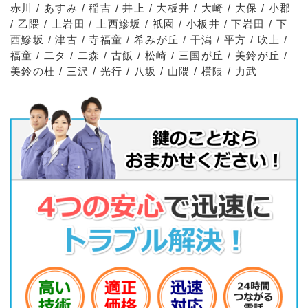
赤川 / あすみ / 稲吉 / 井上 / 大板井 / 大崎 / 大保 / 小郡
/ 乙隈 / 上岩田 / 上西鰺坂 / 祇園 / 小板井 / 下岩田 / 下
西鰺坂 / 津古 / 寺福童 / 希みが丘 / 干潟 / 平方 / 吹上 /
福童 / 二タ / 二森 / 古飯 / 松崎 / 三国が丘 / 美鈴が丘 /
美鈴の杜 / 三沢 / 光行 / 八坂 / 山隈 / 横隈 / 力武