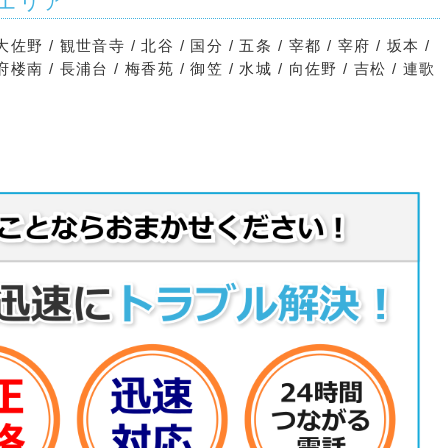
エリア
大佐野 / 観世音寺 / 北谷 / 国分 / 五条 / 宰都 / 宰府 / 坂本 /
都府楼南 / 長浦台 / 梅香苑 / 御笠 / 水城 / 向佐野 / 吉松 / 連歌