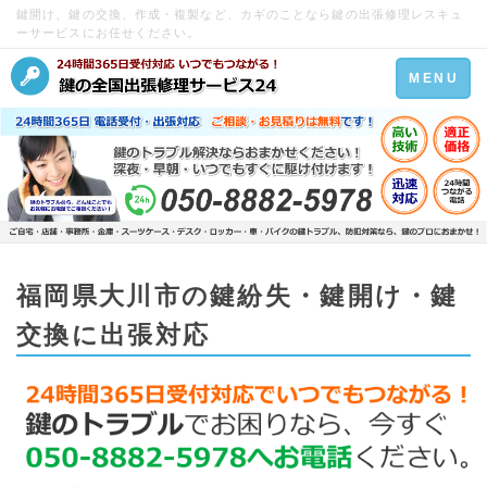
鍵開け、鍵の交換、作成・複製など、カギのことなら鍵の出張修理レスキュ
ーサービスにお任せください。
Toggle
MENU
navigation
福岡県大川市の鍵紛失・鍵開け・鍵
交換に出張対応