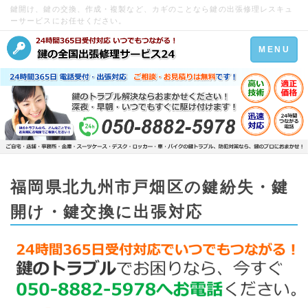
鍵開け、鍵の交換、作成・複製など、カギのことなら鍵の出張修理レスキュ
ーサービスにお任せください。
Toggle
MENU
navigation
福岡県北九州市戸畑区の鍵紛失・鍵
開け・鍵交換に出張対応