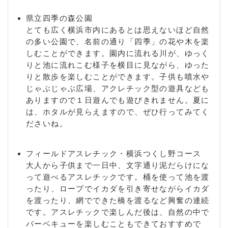
県立四季の森公園
とても広く横浜市内にあるとは思えないほど自然
の多い公園で、名前の通り「四季」の花や木を楽
しむことができます。園内に流れる川が、ゆっく
りと池に流れこむ様子を横目に見ながら、ゆった
りと散歩を楽しむことができます。子供も噴水や
じゃぶじゃぶ広場、アクレチック型の遊具なども
ありますので１日遊んでも遊びきれません。夏に
は、ホタルが見らえますので、ぜひ行ってみてく
ださいね。
フィールドアスレチック・横浜つくし野コース
大人から子供まで一日中、文字通り泥だらけにな
って遊べるアスレチックです。桶を使って池を渡
ったり、ロープでイカダを引き寄せながらイカダ
を渡ったり、網でできた橋を渡るなど興奮の連続
です。アスレチックで楽しんだ後は、自然の中で
バーベキューを楽しむこともできておすすめで