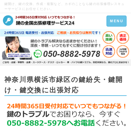
鍵開け、鍵の交換、作成・複製など、カギのことなら鍵の出張修理レスキュ
ーサービスにお任せください。
Toggle
MENU
navigation
神奈川県横浜市緑区の鍵紛失・鍵開
け・鍵交換に出張対応