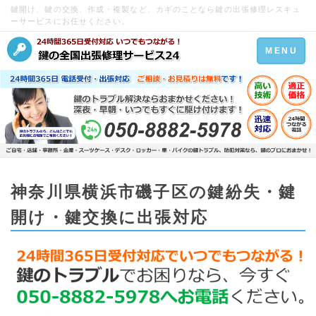
鍵開け、鍵の交換、作成・複製など、カギのことなら鍵の出張修理レスキュ
ーサービスにお任せください。
Toggle
MENU
navigation
神奈川県横浜市磯子区の鍵紛失・鍵
開け・鍵交換に出張対応