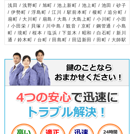
浅田 / 浅野町 / 旭町 / 池上新町 / 池上町 / 池田 / 砂子
/ 伊勢町 / 浮島町 / 江川 / 駅前本町 / 榎町 / 追分町 /
扇町 / 大川町 / 扇島 / 大島 / 大島上町 / 小川町 / 小田
/ 小田栄 / 貝塚 / 川中島 / 観音 / 京町 / 鋼管通 / 小島
町 / 境町 / 桜本 / 塩浜 / 下並木 / 昭和 / 白石町 / 新川
通 / 鈴木町 / 台町 / 田島町 / 田辺新田 / 田町 / 大師駅
前 / 大師河原 / 大師公園 / 大師本町 / 大師町 / 千鳥町
/ 堤根 / 出来野 / 殿町 / 中島 / 中瀬 / 日進町 / 浜町 /
東扇島 / 東田町 / 東門前 / 日ノ出 / 藤崎 / 富士見 / 堀
之内町 / 本町 / 水江町 / 港町 / 南町 / 南渡田町 / 宮前
町 / 宮本町 / 元木 / 夜光 / 四谷上町 / 四谷下町 / 渡田
/ 渡田山王町 / 渡田新町 / 渡田東町 / 渡田向町