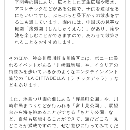
平間寺の隣にあり、広々とした芝生広場や噴水、
アスレチックなどがある公園で、子供を遊ばせる
にもいいですし、ぷらぷらと昼下がりの散歩をす
るにも適しています。園内には、中国式の見事な
庭園「瀋秀園（しんしゅうえん）」があり、滝や
池を楽しむことができますので、あわせて散策さ
れることをおすすめします。
そのほか、神奈川県川崎市川崎区には、ポニーに乗
れるイベントがある「川崎競馬場」や、イタリアの
街並みを歩いているかのようなエンタテインメント
施設の「LA CITTADELLA（ラ チッタデッラ）」な
どもあります。
また、浮島つり園の側にある「浮島町公園」や、川
崎市民まつりなどが行われる「富士見公園」、展望
台から海を眺めることができる「ちどり公園」な
ど、自然も堪能することができて、遊びどころ・見
どころが満載ですので、ぜひ遊びに行ってみてくだ