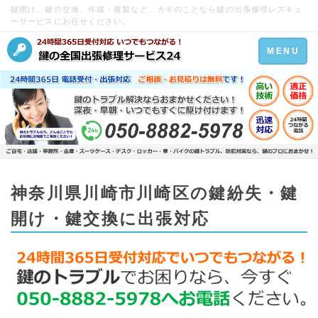
鍵開け、鍵の交換、作成・複製など、カギのことなら鍵の出張修理レスキュ
ーサービスにお任せください。
Toggle
MENU
navigation
神奈川県川崎市川崎区の鍵紛失・鍵
開け・鍵交換に出張対応