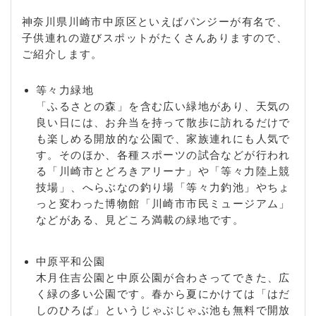
神奈川県川崎市中原区といえばパンジーが有名で、
子供連れの遊びスポットがたくさんありますので、
ご紹介します。
等々力緑地
「ふるさとの森」を含む広い緑地があり、天気の
良い日には、お弁当を持って散歩に訪れるだけで
も楽しめる開放的な公園で、家族連れにも人気で
す。そのほか、各種スポーツの試合などが行われ
る「川崎市とどろきアリーナ」や「等々力陸上競
技場」、へらぶなの釣り場「等々力釣池」やちょ
っと変わった博物館「川崎市市民ミュージアム」
などがある、見どころ満載の緑地です。
中原平和公園
木月住吉公園と中原公園が合わさってできた、広
く緑の多い公園です。春から夏にかけては「はだ
しのひろば」というじゃぶじゃぶ池も無料で開放