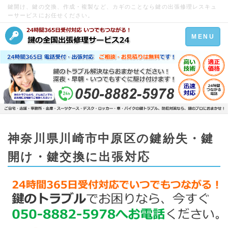
鍵開け、鍵の交換、作成・複製など、カギのことなら鍵の出張修理レスキュ
ーサービスにお任せください。
Toggle
MENU
navigation
神奈川県川崎市中原区の鍵紛失・鍵
開け・鍵交換に出張対応