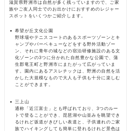
滋賀県野洲市は自然が多く残っていますので、ご家
族やご友人同士でのお出かけにおすすめのレジャー
スポットをいくつかご紹介します。
希望が丘文化公園
野球場やテニスコートのあるスポーツゾーンとキ
ャンプやバーベキューなどをする野外活動ゾー
ン、それに青年の城などの宿泊研修施設のある文
化ゾーンの3つに分かれた自然豊かな公園で、蒲
生郡竜王町と野洲市にまたがって広がっていま
す。園内にあるアスレチックは、野洲の自然を活
かした大規模なもので大人も子供も十分に楽しむ
ことができます。
三上山
通称「近江富士」とも呼ばれており、3つのルー
トで登ることができ、琵琶湖や山並みを眺望でき
るけれど坂道がきびしい表道と、子供連れのご家
族でハイキングしても簡単に登れるけれど景色は