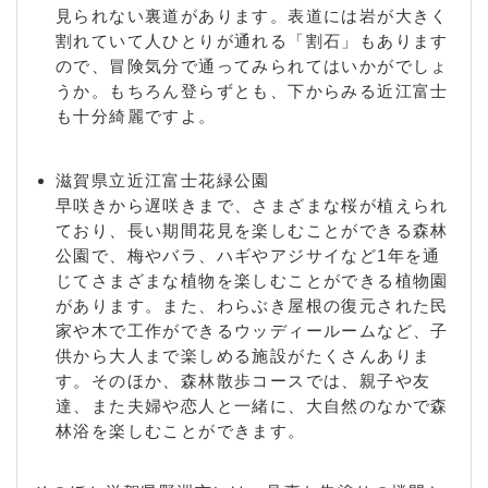
見られない裏道があります。表道には岩が大きく
割れていて人ひとりが通れる「割石」もあります
ので、冒険気分で通ってみられてはいかがでしょ
うか。もちろん登らずとも、下からみる近江富士
も十分綺麗ですよ。
滋賀県立近江富士花緑公園
早咲きから遅咲きまで、さまざまな桜が植えられ
ており、長い期間花見を楽しむことができる森林
公園で、梅やバラ、ハギやアジサイなど1年を通
じてさまざまな植物を楽しむことができる植物園
があります。また、わらぶき屋根の復元された民
家や木で工作ができるウッディールームなど、子
供から大人まで楽しめる施設がたくさんありま
す。そのほか、森林散歩コースでは、親子や友
達、また夫婦や恋人と一緒に、大自然のなかで森
林浴を楽しむことができます。