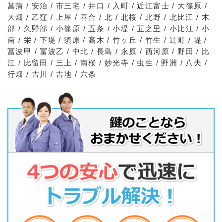
菖蒲 / 安治 / 市三宅 / 井口 / 入町 / 近江富士 / 大篠原 /
大畑 / 乙窪 / 上屋 / 喜合 / 北 / 北桜 / 北野 / 北比江 / 木
部 / 久野部 / 小篠原 / 五条 / 小堤 / 五之里 / 小比江 / 小
南 / 栄 / 下堤 / 須原 / 高木 / 竹ヶ丘 / 竹生 / 辻町 / 堤 /
冨波甲 / 冨波乙 / 中北 / 長島 / 永原 / 西河原 / 野田 / 比
江 / 比留田 / 三上 / 南桜 / 妙光寺 / 虫生 / 野洲 / 八夫 /
行畑 / 吉川 / 吉地 / 六条