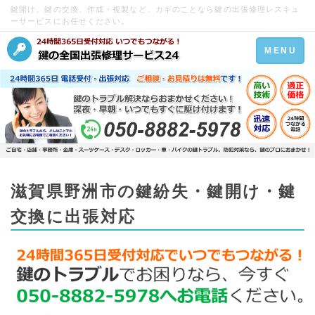
鍵開け、鍵の交換、作成・複製など、カギのことなら鍵の出張修理レスキュ
ーサービスにお任せください。
Toggle
MENU
navigation
滋賀県野洲市の鍵紛失・鍵開け・鍵
交換に出張対応