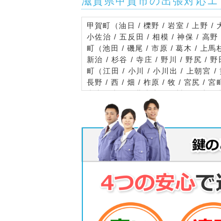
滋賀県甲賀市の出張対応エ
甲賀町（油日 / 櫟野 / 岩室 / 上野 / 
小佐治 / 五反田 / 相模 / 神保 / 高野 
町（池田 / 磯尾 / 市原 / 葛木 / 上馬
新治 / 杉谷 / 寺庄 / 野川 / 野尻 / 
町（江田 / 小川 / 小川出 / 上朝宮 / 黄
長野 / 西 / 畑 / 柞原 / 牧 / 宮尻 /
青土 / 大野 / 北土山 / 黒川 / 黒滝 / 
山中） / 水口町（暁 / 秋葉 / 朝日が丘 /
丘 / 春日 / 嶬峨 / 北泉 / 北内貴 / 
三大寺 / 下山 / 松栄 / 城東 / 城内 / 新
西林口 / 日電 / 八光 / 八田 / 伴中山 
水口 / 南林口 / 宮の前 / 虫生野 / 虫
鹿深 / 和野）