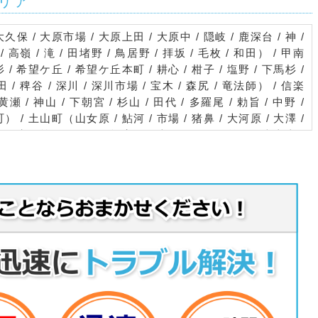
リア
大久保 / 大原市場 / 大原上田 / 大原中 / 隠岐 / 鹿深台 / 神 /
/ 高嶺 / 滝 / 田堵野 / 鳥居野 / 拝坂 / 毛枚 / 和田） / 甲南
杉 / 希望ケ丘 / 希望ケ丘本町 / 耕心 / 柑子 / 塩野 / 下馬杉 /
野田 / 稗谷 / 深川 / 深川市場 / 宝木 / 森尻 / 竜法師） / 信楽
瀬 / 神山 / 下朝宮 / 杉山 / 田代 / 多羅尾 / 勅旨 / 中野 /
 宮町） / 土山町（山女原 / 鮎河 / 市場 / 猪鼻 / 大河原 / 大澤 /
瀬ノ音 / 笹路 / 徳原 / 頓宮 / 野上野 / 平子 / 前野 / 南土山 /
 綾野 / 泉 / 今郷 / 岩坂 / 植 / 宇川 / 牛飼 / 宇田 / 梅が
北脇 / 貴生川 / 京町 / 古城が丘 / 酒人 / 笹が丘 / さつきが丘 /
城 / 新町 / 神明 / 杣中 / 高塚 / 高山 / 中畑 / 中邸 / 名坂 /
/ 東名坂 / 東林口 / ひのきが丘 / 本町 / 本丸 / 松尾 / 的場 /
生野中央 / 虫生野虹の町 / 本綾野 / 元町 / 八坂 / 山 / 山上 /