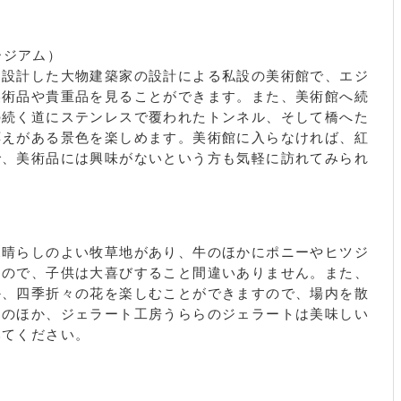
ュージアム）
を設計した大物建築家の設計による私設の美術館で、エジ
美術品や貴重品を見ることができます。また、美術館へ続
の続く道にステンレスで覆われたトンネル、そして橋へた
応えがある景色を楽しめます。美術館に入らなければ、紅
で、美術品には興味がないという方も気軽に訪れてみられ
見晴らしのよい牧草地があり、牛のほかにポニーやヒツジ
すので、子供は大喜びすること間違いありません。また、
か、四季折々の花を楽しむことができますので、場内を散
そのほか、ジェラート工房うららのジェラートは美味しい
みてください。