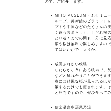
ので、ご紹介します。
MIHO MUSEUM（ミホ ミ
ルーブル美術館のピラミット
プトや中国などのたくさんの
く道も素晴らしく、しだれ桜
どり着くまでの間も十分に見
葉や桜は無料で楽しめますの
てはいかがでしょうか。
成田ふれあい牧場
なだらかな丘にある牧場で、
などと触れ合うことができま
春には綺麗な桜が見られるほ
策するだけでも癒されます。
と評判ですので、ぜひ食べて
信楽温泉多羅尾乃湯