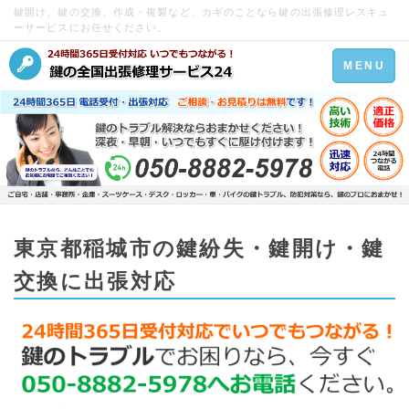
鍵開け、鍵の交換、作成・複製など、カギのことなら鍵の出張修理レスキュ
ーサービスにお任せください。
Toggle
MENU
navigation
東京都稲城市の鍵紛失・鍵開け・鍵
交換に出張対応