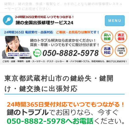
鍵開け、鍵の交換、作成・複製など、カギのことなら鍵の出張修理レスキュ
ーサービスにお任せください。
Toggle
MENU
navigation
東京都武蔵村山市の鍵紛失・鍵開
け・鍵交換に出張対応