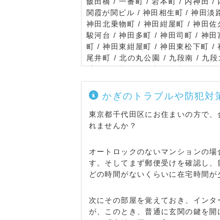
飯田橋 / 一番町 / 岩本町 / 内神田 /
関霞が関ビル / 神田相生町 / 神田淡路
神田北乗物町 / 神田紺屋町 / 神田佐
駿河台 / 神田多町 / 神田司町 / 神
町 / 神田東紺屋町 / 神田東松下町 /
尾井町 / 北の丸公園 / 九段南 / 九段北
千代田 / 永田町 / 永田町山王パークタワ
公園 / 平河町 / 富士見 / 丸の内
ョウノースタワー / 丸の内ＪＰタワ
かぎのトラブルや防犯対
グ / 丸の内パシフィックセンチュリ
の内丸の内ビルディング / 三崎町 / 有
東京都千代田区にお住まいの方で、
れませんか？
オートロックのないマンションの場
す。そしてまず郵便受けを確認し、
どの時間がないくらいに在宅時間が
次にその部屋を覚えておき、インタ
が、このとき、普通に玄関の鍵を開