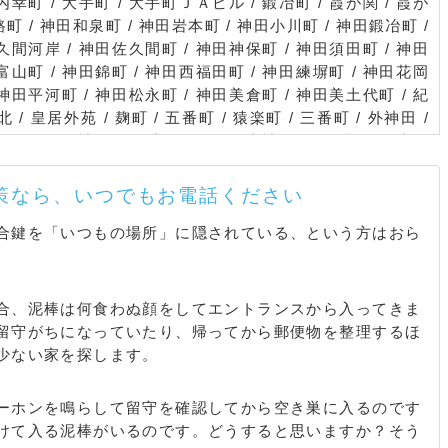
 内幸町 / 大手町 / 大手町ＪＡビル / 鍛冶町 / 霞が関 / 霞が
町 / 神田和泉町 / 神田岩本町 / 神田小川町 / 神田鍛冶町 /
久間河岸 / 神田佐久間町 / 神田神保町 / 神田須田町 / 神田
田富山町 / 神田錦町 / 神田西福田町 / 神田練塀町 / 神田花岡
 神田平河町 / 神田松永町 / 神田美倉町 / 神田美土代町 / 紀
 / 皇居外苑 / 麹町 / 五番町 / 猿楽町 / 三番町 / 外神田 /
ー / 西神田 / 二番町 / 隼町 / 東神田 / 一ツ橋 / 日比谷
 / 丸の内グラントウキョウサウスタワー / 丸の内グラントウキ
ー / 丸の内新丸の内ビルディング / 丸の内東京ビルディン
策なら、いつでもお電話ください
ープレイス丸の内 / 丸の内丸の内パークビルディング / 丸
楽町 / 四番町 / 六番町
合鍵を「いつもの場所」に隠されている、という方はおら
合、泥棒は何食わぬ顔をしてエントランスから入ってきま
留守がちになっていたり、帰ってから郵便物を整理するほ
少ない家を探します。
ーホンを鳴らして留守を確認してから空き巣に入るのです
けて入る泥棒がいるのです。どうすると思いますか？そう