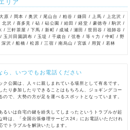
エリア
大原 / 岡本 / 奥沢 / 尾山台 / 粕谷 / 鎌田 / 上馬 / 上北沢 /
北沢 / 喜多見 / 砧 / 砧公園 / 給田 / 経堂 / 豪徳寺 / 駒沢 /
 / 三軒茶屋 / 下馬 / 新町 / 成城 / 瀬田 / 世田谷 / 祖師谷 /
 / 玉川田園調布 / 玉堤 / 千歳台 / 弦巻 / 等々力 / 中町 / 野
 深沢 / 船橋 / 松原 / 三宿 / 南烏山 / 宮坂 / 用賀 / 若林
なら、いつでもお電話ください
ック公園は、人々に親しまれている場所として有名です。
したり参加したりできることはもちろん、ジョギングコー
るので、大勢の方が足を運べるスポットとなっています。
あるいは自宅の鍵を紛失してしまったというトラブルが起
な時は、「全国出張修理サービス24」にお電話いただけれ
応でトラブルを解決いたします。