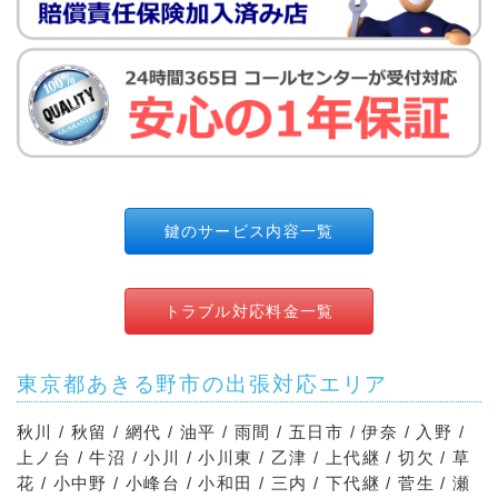
鍵のサービス内容一覧
トラブル対応料金一覧
東京都あきる野市の出張対応エリア
秋川 / 秋留 / 網代 / 油平 / 雨間 / 五日市 / 伊奈 / 入野 /
上ノ台 / 牛沼 / 小川 / 小川東 / 乙津 / 上代継 / 切欠 / 草
花 / 小中野 / 小峰台 / 小和田 / 三内 / 下代継 / 菅生 / 瀬