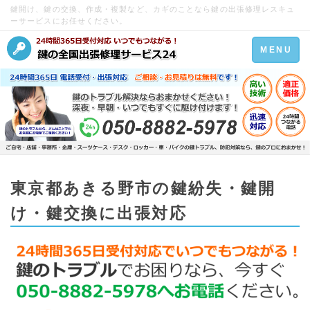
鍵開け、鍵の交換、作成・複製など、カギのことなら鍵の出張修理レスキュ
ーサービスにお任せください。
Toggle
MENU
navigation
東京都あきる野市の鍵紛失・鍵開
け・鍵交換に出張対応