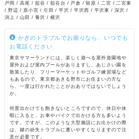
戸岡 / 高尾 / 舘谷 / 舘谷台 / 戸倉 / 留原 / 二宮 / 二宮東
/ 野辺 / 原小宮 / 引田 / 平沢 / 平沢西 / 平沢東 / 深沢 /
渕上 / 山田 / 養沢 / 横沢
かぎのトラブルでお困りなら、いつでも
お電話ください
東京サマーランドには、楽しく遊べる屋外遊園地や
屋外および屋内プールがありますし、あじさい園を
散策したり、フリーマーケットやゴルフ練習場など
もあるので、東京都あきる野市にお住まいの方な
ら、一度は行かれたことがおありではないでしょう
か。
何度出かけても飽きないところですので、休日や休
暇に入ると、お車やバイクで出かける方も多いよう
です。ですが、このような大型施設にお出かけの際
は、鍵の紛失トラブルに遭いやすくなりますので注
意が必要です。