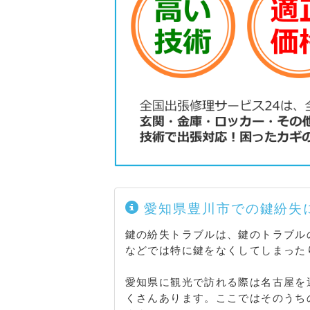
御馬剱 / 御馬中島 / 御馬仲田 / 御馬長
御馬東 / 御馬宮浦 / 御馬向道 / 金野
金野上野 / 金野籠田 / 金野上沢 / 金
金野猿沢 / 金野下 / 金野下ノ前 / 金
金野徳寒 / 金野中切 / 金野中畑 / 金
金野東畑 / 金野桧河津 / 金野深沢 / 
金野山影 / 金野山本 / 金野横手 / 
田 / 上佐脇観音堂 / 上佐脇北区 / 
上佐脇野川 / 上佐脇野添 / 上佐脇花ノ
上佐脇屋敷 / 上佐脇六反畑 / 佐脇浜 
下佐脇洗出 / 下佐脇荒古 / 下佐脇新屋
下佐脇鎌田 / 下佐脇河田 / 下佐脇北浦
下佐脇佐脇原 / 下佐脇新洗出 / 下佐
愛知県豊川市での鍵紛失
田熊 / 下佐脇玉袋 / 下佐脇出口 / 
鍵の紛失トラブルは、鍵のトラブル
脇縄手 / 下佐脇野口 / 下佐脇野先 /
などでは特に鍵をなくしてしまった
下佐脇浜道 / 下佐脇引通 / 下佐脇広野
佐脇宮前 / 下佐脇宮本 / 下佐脇村上 /
愛知県に観光で訪れる際は名古屋を
豊沢 / 豊沢赤羽根 / 豊沢石堂野 / 豊
くさんあります。ここではそのうち
豊沢大坪 / 豊沢川原 / 豊沢久蔵 / 豊