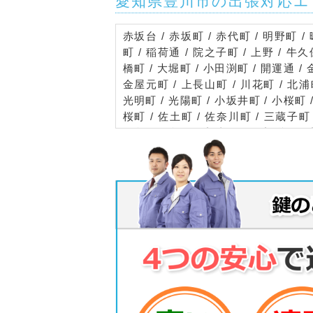
愛知県豊川市の出張対応エ
赤坂台 / 赤坂町 / 赤代町 / 明野町 / 
町 / 稲荷通 / 院之子町 / 上野 / 牛久
橋町 / 大堀町 / 小田渕町 / 開運通 / 
金屋元町 / 上長山町 / 川花町 / 北浦町
光明町 / 光陽町 / 小坂井町 / 小桜町 /
桜町 / 佐土町 / 佐奈川町 / 三蔵子町 
白鳥 / 白鳥町 / 新青馬町 / 新栄町 / 
訪 / 諏訪西町 / 瀬木町 / 蔵子 / 代田
中条町 / 中部町 / 天神町 / 東光町 / 
川栄町 / 豊川仲町 / 豊川西町 / 豊川元
町 / 西香ノ木町 / 西桜木町 / 西島町 /
町 / 橋尾町 / 花井町 / 馬場町 / 東曙
古宿町 / 豊栄町 / 穂ノ原 / 本野ケ原 /
上町 / 美園 / 御津町（赤根 / 赤根角田
赤根天王 / 赤根百々 / 赤根仲田 / 赤
根宮前 / 赤根屋敷 / 赤根谷田入 / 赤根
大草西郷 / 大草新田 / 大草神田 / 大
大草向野 / 御馬 / 御馬梅田 / 御馬加美