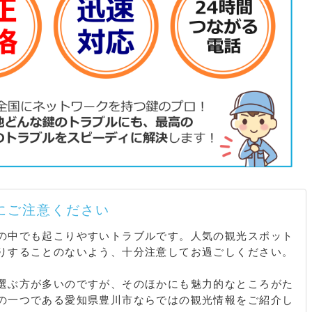
床 / 御馬流田 / 御馬西 / 御馬西梅 / 御馬野添 / 御馬浜田 /
 / 金野青木 / 金野油田 / 金野石田 / 金野稲場 / 金野岩本 /
野観音寺 / 金野国坂 / 金野郷作 / 金野五反田 / 金野小根沢 /
野新砂田 / 金野新山影 / 金野砂田 / 金野竹入 / 金野足見 /
野西沢 / 金野灰野坂 / 金野長谷沢 / 金野東河津 / 金野東田 /
金野深田 / 金野袋田 / 金野藤ケ山 / 金野藤久保 / 金野見竹 /
上佐脇 / 上佐脇雨田 / 上佐脇犬田 / 上佐脇大郡 / 上佐脇河原
上佐脇中区 / 上佐脇西区 / 上佐脇西ノ貝津 / 上佐脇二本松 /
木 / 上佐脇東区 / 上佐脇深田 / 上佐脇松下 / 上佐脇南区 /
/ 佐脇浜一号地 / 佐脇浜二号地 / 佐脇浜三号地 / 下佐脇 /
 / 下佐脇市場 / 下佐脇院田 / 下佐脇梅田 / 下佐脇籠畑 /
 / 下佐脇義郎 / 下佐脇九作 / 下佐脇郷中 / 下佐脇御所 /
脇新梅田 / 下佐脇新畑 / 下佐脇是願 / 下佐脇高畑 / 下佐脇
にご注意ください
下佐脇天神 / 下佐脇仲荒 / 下佐脇仲ノ坪 / 下佐脇縄口 / 下佐
の中でも起こりやすいトラブルです。人気の観光スポット
 下佐脇八尻 / 下佐脇八反田 / 下佐脇羽鳥 / 下佐脇花ノ木 /
りすることのないよう、十分注意してお過ごしください。
 / 下佐脇平次 / 下佐脇堀合 / 下佐脇待井 / 下佐脇都 / 下
 下佐脇山崎 / 新田 / 新田洗出 / 新田新砂山 / 新田砂山 /
選ぶ方が多いのですが、そのほかにも魅力的なところがた
沢入ノ口 / 豊沢上野山 / 豊沢後田 / 豊沢大蔵 / 豊沢大沢 /
の一つである愛知県豊川市ならではの観光情報をご紹介し
沢蔵下 / 豊沢小沢 / 豊沢小山 / 豊沢沢渡 / 豊沢篠川 / 豊沢