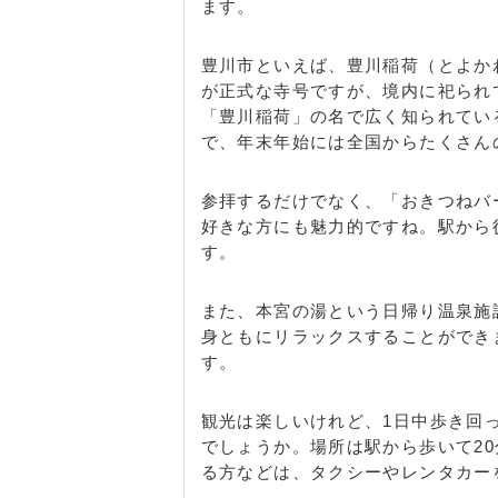
ます。
新小山 / 豊沢新杉下 / 豊沢杉下 / 豊
沢三沢 / 豊沢弥勒寺 / 豊沢薬堂 / 泙
丁田 / 泙野仲田 / 泙野仲ノ坪 / 泙野
豊川市といえば、豊川稲荷（とよか
柳原 / 泙野山下 / 泙野六角 / 泙野六反
が正式な寺号ですが、境内に祀られ
西方九策 / 西方源農 / 西方小貝津 / 
「豊川稲荷」の名で広く知られてい
西方中屋敷 / 西方梨野 / 西方浜田 / 
で、年末年始には全国からたくさん
堂野 / 広石市場 / 広石後畠 / 広石越
反田 / 広石小前 / 広石新宮山 / 広石
参拝するだけでなく、「おきつねバ
広石祓田 / 広石日暮 / 広石広国 / 広
好きな方にも魅力的ですね。駅から
御幸浜 / 御幸浜一号地） / 緑町 / 南大通
す。
門前町 / 谷川町 / 山道町 / 弥生町 /
また、本宮の湯という日帰り温泉施
身ともにリラックスすることができ
す。
観光は楽しいけれど、1日中歩き回
でしょうか。場所は駅から歩いて2
る方などは、タクシーやレンタカー