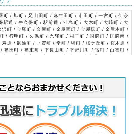
リア
曙町 / 旭町 / 足山田町 / 麻生田町 / 市田町 / 一宮町 / 伊奈
保駅通 / 牛久保町 / 駅前通 / 江島町 / 大木町 / 大崎町 / 大
金沢町 / 金塚町 / 金屋町 / 金屋西町 / 金屋橋町 / 金屋本町 /
 / 行明町 / 久保町 / 光輝町 / 柑子町 / 国府町 / 国府南 /
 寿通 / 御油町 / 財賀町 / 幸町 / 堺町 / 桜ケ丘町 / 桜木通 /
/ 篠田町 / 篠束町 / 下長山町 / 下野川町 / 宿町 / 白雲町 /
新桜町通 / 新宿町 / 新道町 / 新豊町 / 末広通 / 住吉町 / 諏
町 / 高見町 / 為当町 / 樽井町 / 千両町 / 千歳通 / 中央通 /
当古町 / 東上町 / 東新町 / 塔ノ木町 / 東名町 / 土筒町 / 豊
町 / 豊川町 / 豊津町 / 長草町 / 長沢町 / 中野川町 / 西口
 西塚町 / 西原町 / 西本町 / 西豊町 / 野口町 / 萩町 / 萩山
町 / 東桜木町 / 東豊町 / 平井町 / 平尾町 / 二葉町 / 二見町 /
 本野町 / 牧野町 / 正岡町 / 松風町 / 松原町 / 松久町 / 三
 / 赤根神場 / 赤根柑子 / 赤根下川 / 赤根水神 / 赤根堤下 /
根西半郷 / 赤根野竹 / 赤根半郷 / 赤根前浜 / 赤根松葉 / 赤
山田 / 安礼の崎 / 大草 / 大草上竹 / 大草大森 / 大草神場 /
草外新田 / 大草東郷 / 大草西浜 / 大草西分莚 / 大草分莚 /
 / 御馬川端 / 御馬塩入 / 御馬塩浜 / 御馬膳田 / 御馬玉袋 /