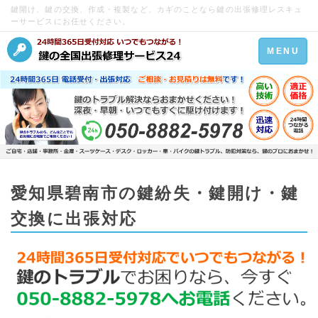
鍵開け、鍵の交換、作成・複製など、カギのことなら鍵の出張修理レスキュ
ーサービスにお任せください。
Toggle
MENU
navigation
愛知県碧南市の鍵紛失・鍵開け・鍵
交換に出張対応