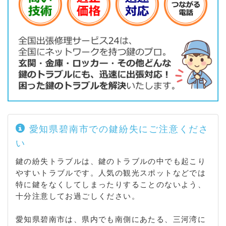
町 / 吹上町 / 福清水町 / 伏見町 / 札木町 / 舟江町 / 踏
分町 / 古川町 / 平七町 / 平和町 / 堀方町 / 本郷町 / 前
浜町 / 松江町 / 松原町 / 松本町 / 丸山町 / 見合町 / 岬
町 / 緑町 / 港本町 / 三宅町 / 宮後町 / 宮町 / 桃山町 /
屋敷町 / 矢縄町 / 山神町 / 山下町 / 弥生町 / 用久町 /
葭生町 / 流作町 / 六軒町 / 若松町 / 若水町 / 若宮町 /
鷲塚町 / 鷲林町
愛知県碧南市での鍵紛失にご注意くださ
い
鍵の紛失トラブルは、鍵のトラブルの中でも起こり
やすいトラブルです。人気の観光スポットなどでは
特に鍵をなくしてしまったりすることのないよう、
十分注意してお過ごしください。
愛知県碧南市は、県内でも南側にあたる、三河湾に