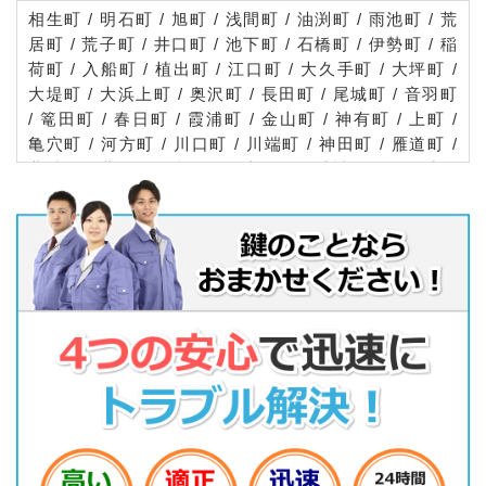
相生町 / 明石町 / 旭町 / 浅間町 / 油渕町 / 雨池町 / 荒
居町 / 荒子町 / 井口町 / 池下町 / 石橋町 / 伊勢町 / 稲
荷町 / 入船町 / 植出町 / 江口町 / 大久手町 / 大坪町 /
大堤町 / 大浜上町 / 奥沢町 / 長田町 / 尾城町 / 音羽町
/ 篭田町 / 春日町 / 霞浦町 / 金山町 / 神有町 / 上町 /
亀穴町 / 河方町 / 川口町 / 川端町 / 神田町 / 雁道町 /
北浦町 / 北町 / 久沓町 / 栗山町 / 源氏神明町 / 源氏町
/ 鴻島町 / 港南町 / 向陽町 / 湖西町 / 小屋下町 / 権現
町 / 権田町 / 幸町 / 栄町 / 坂口町 / 作塚町 / 笹山町 /
沢渡町 / 三角町 / 三間町 / 三度山町 / 汐田町 / 塩浜町
/ 潮見町 / 志貴崎町 / 志貴町 / 島池町 / 清水町 / 下洲
町 / 照光町 / 白沢町 / 白砂町 / 城山町 / 新川町 / 新道
町 / 末広町 / 洲先町 / 須磨町 / 住吉町 / 千福町 / 善明
町 / 宝町 / 竹原町 / 田尻町 / 立山町 / 棚尾本町 / 玉津
浦町 / 築山町 / 鶴見町 / 天神町 / 天王町 / 道場山町 /
鳥追町 / 中江町 / 中後町 / 中田町 / 中町 / 中松町 / 中
山町 / 縄手町 / 錦町 / 西浜町 / 西山町 / 日進町 / 二本
木町 / 野銭町 / 野田町 / 羽根町 / 浜尾町 / 浜田町 / 浜
寺町 / 浜町 / 半崎町 / 東浦町 / 東山町 / 平山町 / 広見