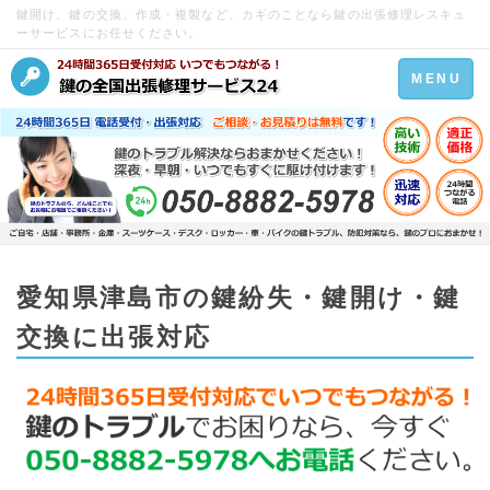
鍵開け、鍵の交換、作成・複製など、カギのことなら鍵の出張修理レスキュ
ーサービスにお任せください。
Toggle
MENU
navigation
愛知県津島市の鍵紛失・鍵開け・鍵
交換に出張対応