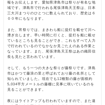
報をお伝えします。愛知県津島市は祭りが有名な地
域です。津島市で行われる尾張津島天王祭は、日本
三大川まつりのひとつに数えられており、歴史は６
００年にもなります。
また、宵祭りでは、まきわら船に提灯を載せて川へ
漕ぎ出します。早い時間に行くと、提灯を船に載せ
ているところも見ることができ、これもすべて人力
で行われているのでなかなか見ごたえのある作業と
なっています。また、尾張津島天王祭はあの織田信
長も見たと言われています。
そして、もう一つの大きな祭りが藤祭りです。津島
市はかつて藤浪の里と呼ばれており藤の名所として
知られていました。現在でも12種類の藤が面積約
5,034平方メートルの藤棚に見事に咲いているのを
見ることができます。
夜にはライトアップも行われていますので、また違