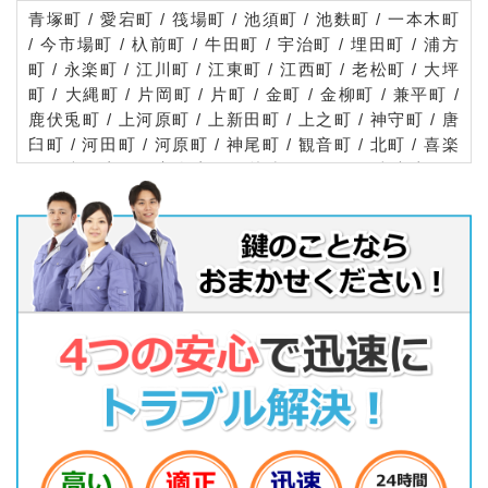
青塚町 / 愛宕町 / 筏場町 / 池須町 / 池麩町 / 一本木町
/ 今市場町 / 杁前町 / 牛田町 / 宇治町 / 埋田町 / 浦方
町 / 永楽町 / 江川町 / 江東町 / 江西町 / 老松町 / 大坪
町 / 大縄町 / 片岡町 / 片町 / 金町 / 金柳町 / 兼平町 /
鹿伏兎町 / 上河原町 / 上新田町 / 上之町 / 神守町 / 唐
臼町 / 河田町 / 河原町 / 神尾町 / 観音町 / 北町 / 喜楽
町 / 光正寺町 / 高台寺町 / 越津町 / 寿町 / 米之座町 /
米町 / 申塚町 / 下切町 / 下新田町 / 昭和町 / 白浜町 /
城之越町 / 城山町 / 新開 / 新開町 / 神明町 / 大木町 /
大慶寺町 / 大政町 / 高畑町 / 高屋敷町 / 宝町 / 橘町 /
立込町 / 津島 / 椿市町 / 寺野町 / 寺前町 / 天王通 / 東
洋町 / 常盤町 / 中一色町 / 中地町 / 中野町 / 中之町 /
西愛宕町 / 錦町 / 西御堂町 / 西柳原町 / 日光 / 祢宜町
/ 葉苅町 / 橋詰町 / 馬場町 / 半頭町 / 莪原町 / 東愛宕
町 / 東中地町 / 東柳原町 / 百町 / 蛭間町 / 深坪町 / 藤
川町 / 藤里町 / 藤浪町 / 舟戸町 / 古川 / 古川町 / 本町
/ 牧野町 / 又吉町 / 松ケ下町 / 松原町 / 瑞穂町 / 皆戸
町 / 南新開町 / 南本町 / 南門前町 / 宮川町 / 明天町 /
元寺町 / 百島町 / 薬師町 / 柳原町 / 大和町 / 弥生町 /