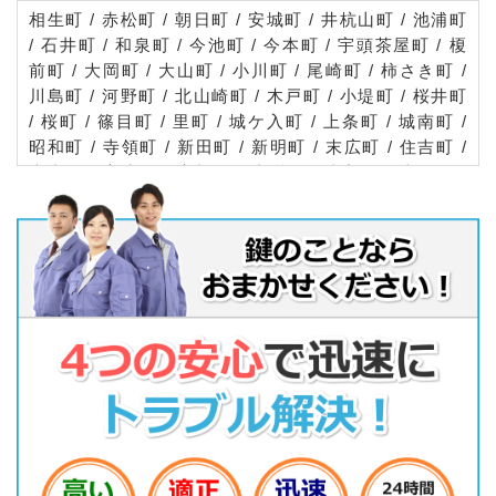
相生町 / 赤松町 / 朝日町 / 安城町 / 井杭山町 / 池浦町
/ 石井町 / 和泉町 / 今池町 / 今本町 / 宇頭茶屋町 / 榎
前町 / 大岡町 / 大山町 / 小川町 / 尾崎町 / 柿さき町 /
川島町 / 河野町 / 北山崎町 / 木戸町 / 小堤町 / 桜井町
/ 桜町 / 篠目町 / 里町 / 城ケ入町 / 上条町 / 城南町 /
昭和町 / 寺領町 / 新田町 / 新明町 / 末広町 / 住吉町 /
大東町 / 高木町 / 高棚町 / 東栄町 / 東新町 / 東明町 /
錦町 / 西別所町 / 二本木新町 / 二本木町 / 根崎町 / 野
寺町 / 橋目町 / 花ノ木町 / 浜富町 / 浜屋町 / 東端町 /
東別所町 / 東町 / 日の出町 / 姫小川町 / 百石町 / 福釜
町 / 藤井町 / 古井町 / 別郷町 / 弁天町 / 法連町 / 堀内
町 / 三河安城町 / 三河安城東町 / 三河安城本町 / 三河
安城南町 / 美園町 / 緑町 / 南町 / 箕輪町 / 御幸本町 /
村高町 / 明治本町 / 山崎町 / 横山町