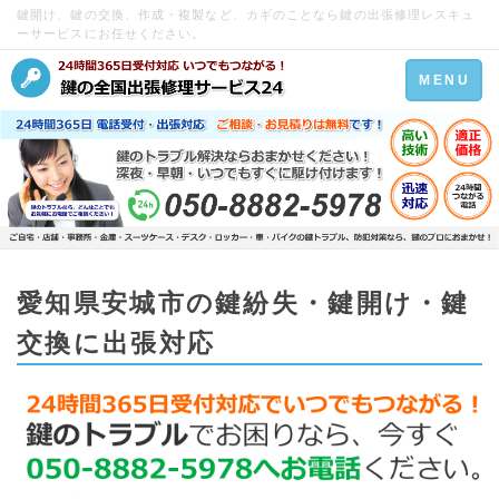
鍵開け、鍵の交換、作成・複製など、カギのことなら鍵の出張修理レスキュ
ーサービスにお任せください。
Toggle
MENU
navigation
愛知県安城市の鍵紛失・鍵開け・鍵
交換に出張対応