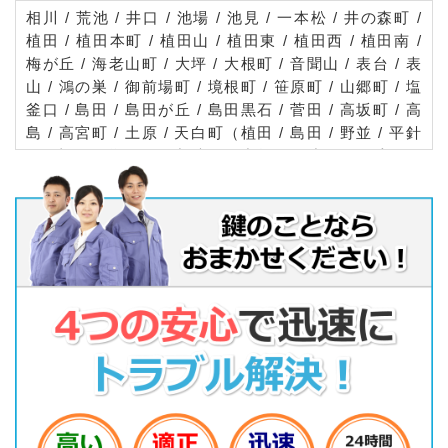
相川 / 荒池 / 井口 / 池場 / 池見 / 一本松 / 井の森町 /
植田 / 植田本町 / 植田山 / 植田東 / 植田西 / 植田南 /
梅が丘 / 海老山町 / 大坪 / 大根町 / 音聞山 / 表台 / 表
山 / 鴻の巣 / 御前場町 / 境根町 / 笹原町 / 山郷町 / 塩
釜口 / 島田 / 島田が丘 / 島田黒石 / 菅田 / 高坂町 / 高
島 / 高宮町 / 土原 / 天白町（植田 / 島田 / 野並 / 平針
/ 八事） / 道明町 / 中砂町 / 中坪町 / 中平 / 西入町 /
野並 / 八幡山 / 原 / 久方 / 一つ山 / 平針 / 平針台 / 平
針南 / 福池 / 古川町 / 保呂町 / 御幸山 / 向が丘 / 元植
田 / 元八事 / 焼山 / 八事石坂 / 八事天道 / 八事山 / 山
根町 / 弥生が岡 / 横町