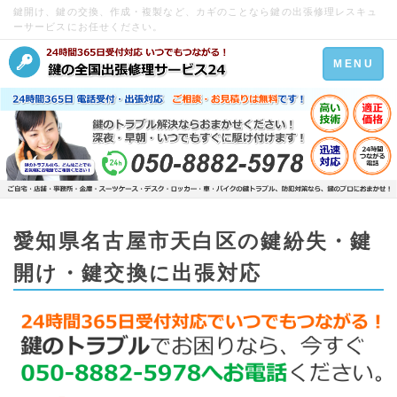
鍵開け、鍵の交換、作成・複製など、カギのことなら鍵の出張修理レスキュ
ーサービスにお任せください。
Toggle
MENU
navigation
愛知県名古屋市天白区の鍵紛失・鍵
開け・鍵交換に出張対応