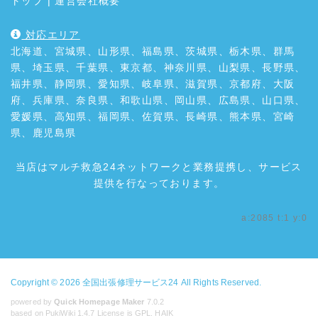
トップ
|
運営会社概要
対応エリア
北海道、宮城県、山形県、福島県、茨城県、栃木県、群馬
県、埼玉県、千葉県、東京都、神奈川県、山梨県、長野県、
福井県、静岡県、愛知県、岐阜県、滋賀県、京都府、大阪
府、兵庫県、奈良県、和歌山県、岡山県、広島県、山口県、
愛媛県、高知県、福岡県、佐賀県、長崎県、熊本県、宮崎
県、鹿児島県
当店はマルチ救急24ネットワークと業務提携し、サービス
提供を行なっております。
a:2085 t:1 y:0
Copyright © 2026
全国出張修理サービス24
All Rights Reserved.
powered by
Quick Homepage Maker
7.0.2
based on PukiWiki 1.4.7 License is GPL.
HAIK