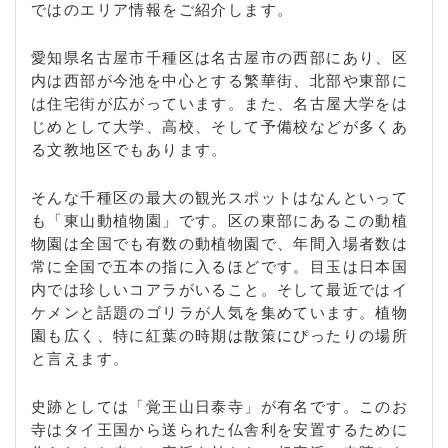
ではのエリア情報をご紹介します。
愛知県名古屋市千種区は名古屋市の西部にあり、区
内は西部が今池を中心とする繁華街、北部や東部に
は住宅街が広がっています。また、名古屋大学をは
じめとして大学、高校、そして予備校などが多くあ
る文教地区でもあります。
そんな千種区の最大の観光スポットはなんといって
も「東山動植物園」です。区の東部にあるこの動植
物園は全国でも有数の動植物園で、年間入場者数は
常に全国で五本の指に入るほどです。目玉は日本国
内では珍しいコアラがいること。そして最近ではイ
ケメンと話題のゴリラが人気を集めています。植物
園も広く、特に紅葉の時期は散策にぴったりの場所
と言えます。
史跡としては「覚王山日泰寺」が有名です。このお
寺はタイ王国から送られた仏舎利を安置するために