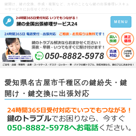
鍵開け、鍵の交換、作成・複製など、カギのことなら鍵の出張修理レスキュ
ーサービスにお任せください。
Toggle
MENU
navigation
愛知県名古屋市千種区の鍵紛失・鍵
開け・鍵交換に出張対応