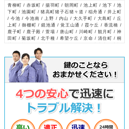
青柳町 / 赤坂町 / 揚羽町 / 朝岡町 / 池上町 / 池下 / 池
下町 / 池園町 / 猪高町猪子石猪々道 / 稲舟通 / 井上町
/ 今池 / 今池南 / 上野 / 内山 / 大久手町 / 大島町 / 丘
上町 / 御棚町 / 鏡池通 / 覚王山通 / 霞ケ丘 / 香流橋 /
鹿子町 / 鹿子殿 / 萱場 / 唐山町 / 川崎町 / 観月町 / 神
田町 / 菊坂町 / 北千種 / 希望ケ丘 / 京命 / 清住町 / 桐
林町 / 楠元町 / 幸川町 / 向陽 / 向陽町 / 古出来 / 小松
町 / 桜が丘 / 山門町 / 下方町 / 自由ケ丘 / 松軒 / 松竹
町 / 汁谷町 / 城山新町 / 城木町 / 城山町 / 新池町 / 新
栄 / 振甫町 / 新西 / 末盛通 / 清明山 / 園山町 / 高見 /
竹越 / 田代町 / 田代本通 / 谷口町 / 千種 / 千種通 / 茶
屋が坂 / 茶屋坂通 / 千代が丘 / 千代田橋 / 月ケ丘 / 月
見坂町 / 天白町植田 / 天満通 / 東明町 / 徳川山町 / 仲
田 / 鍋屋上野町 / 南明町 / 仁座町 / 西崎町 / 西山元町
/ 日進通 / 猫洞通 / 萩岡町 / 橋本町 / 花田町 / 春岡 /
春岡通 / 春里町 / 光が丘 / 東千種台 / 東山通 / 東山元
町 / 日岡町 / 姫池通 / 日和町 / 吹上 / 富士見台 / 不老
町 / 平和が丘 / 平和公園 / 法王町 / 豊年町 / 星ケ丘 /
星が丘元町 / 星が丘山手 / 穂波町 / 堀割町 / 本山町 /