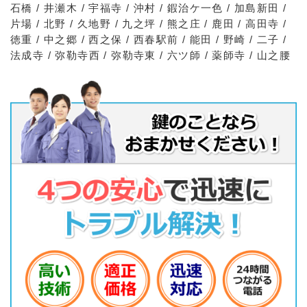
石橋 / 井瀬木 / 宇福寺 / 沖村 / 鍜治ケ一色 / 加島新田 /
片場 / 北野 / 久地野 / 九之坪 / 熊之庄 / 鹿田 / 高田寺 /
徳重 / 中之郷 / 西之保 / 西春駅前 / 能田 / 野崎 / 二子 /
法成寺 / 弥勒寺西 / 弥勒寺東 / 六ツ師 / 薬師寺 / 山之腰