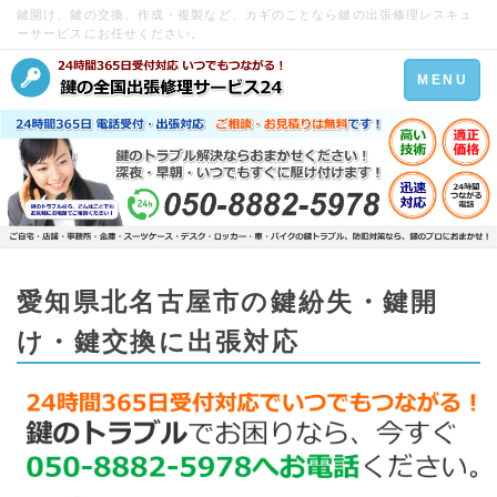
鍵開け、鍵の交換、作成・複製など、カギのことなら鍵の出張修理レスキュ
ーサービスにお任せください。
Toggle
MENU
navigation
愛知県北名古屋市の鍵紛失・鍵開
け・鍵交換に出張対応