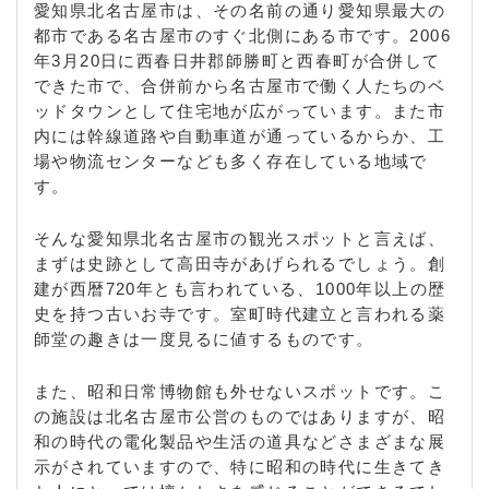
愛知県北名古屋市は、その名前の通り愛知県最大の
都市である名古屋市のすぐ北側にある市です。2006
年3月20日に西春日井郡師勝町と西春町が合併して
できた市で、合併前から名古屋市で働く人たちのベ
ッドタウンとして住宅地が広がっています。また市
内には幹線道路や自動車道が通っているからか、工
場や物流センターなども多く存在している地域で
す。
そんな愛知県北名古屋市の観光スポットと言えば、
まずは史跡として高田寺があげられるでしょう。創
建が西暦720年とも言われている、1000年以上の歴
史を持つ古いお寺です。室町時代建立と言われる薬
師堂の趣きは一度見るに値するものです。
また、昭和日常博物館も外せないスポットです。こ
の施設は北名古屋市公営のものではありますが、昭
和の時代の電化製品や生活の道具などさまざまな展
示がされていますので、特に昭和の時代に生きてき