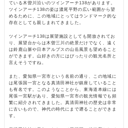
ている木曽川沿いのツインアーチ138があります。
ツインアーチ138の姿は濃尾平野の広い範囲から望
めるために、この地域にとってはランドマーク的な
存在としても親しまれてきました。
ツインアーチ138は展望施設としても開放されてお
り、展望台からは木曽三川の絶景だけでなく、遠く
は鈴鹿山脈や日本アルプスの山岳風景も望めること
ができます。山好きの方にはぴったりの観光名所と
言えそうですね。
また、愛知県一宮市という名前の通り、この地域に
は尾張国一宮となる真清田神社が鎮座していること
も有名です。このようなことから、東海道本線には
尾張一宮駅があり、愛知県一宮市の観光情報でも頻
繁に紹介されてきました。真清田神社の歴史は非常
に古いもので、神代の時代にまで遡ることができま
す。