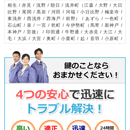
相生 / 赤見 / 浅野 / 朝日 / 浅井町（江森 / 大野 / 大日
比野 / 尾関 / 黒岩 / 河田 / 河端 / 小日比野 / 極楽寺 /
東浅井 / 西浅井 / 西海戸 / 前野） / あずら / 一色町 /
石山町 / 泉 / 一宮 / 乾町 / 今伊勢町（馬寄 / 新神戸 /
本神戸 / 宮後） / 印田通 / 牛野通 / 大赤見 / 大江 / 大
毛 / 大浜 / 大宮 / 奥町 / 小栗町 / 起 / 音羽 / 小原町 /
開明 / 篭屋 / 上祖父江 / 神山 / 苅安賀 / 川田町 / 観音
寺 / 観音町 / 神戸町 / 木曽川町（内割田 / 門間 / 黒田
/ 里小牧 / 外割田 / 玉ノ井 / 三ツ法寺） / 北今 / 北浦
町 / 北小渕 / 北方町（北方 / 曽根 / 中島） / 北神明町
/ 北園通 / 貴船 / 貴船町 / 九品町 / 小赤見 / 公園通 /
光明寺 / 古金町 / 古見町 / 小信中島 / 栄 / 桜 / 笹野 /
佐千原 / 更屋敷 / 猿海道 / 三条 / 三丹町 / 島崎 / 島村
/ 下川田町 / 下田 / 下沼町 / 春明 / 常願通 / 定水寺 /
昭和 / 城崎通 / 白旗通 / 新生 / 末広 / 杉山 / 住吉 / 瀬
部 / せんい / 大志 / 大正通 / 多加木 / 高田 / 高畑町 /
竹橋町 / 田島町 / 田所 / 玉野 / 丹陽町（五日市場 / 九
日市場 / 猿海道 / 重吉 / 多加木 / 伝法寺 / 外崎 / 三ツ
井 / 森本） / 千秋町（浅野羽根 / 一色 / 浮野 / 小山 /