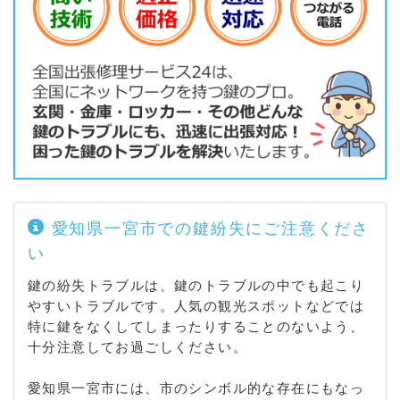
勝栗 / 加納馬場 / 加茂 / 佐野 / 塩尻 / 芝原 / 天摩 / 穂
積塚本 / 町屋） / 寺島町 / 寺前町 / 天王 / 時之島 / 殿
町 / 冨田 / 富塚 / 中島通 / 中町 / 長島町 / 西五城 / 西
大海道 / 西小原町 / 西島町 / 西出町 / 西中野 / 西萩原
/ 日光町 / 丹羽 / 野口 / 萩原町（朝宮 / 河田方 / 串作
/ 高木 / 高松 / 滝 / 築込 / 戸苅 / 富田方 / 中島 / 西御
堂 / 東宮重 / 西宮重 / 萩原 / 花井方 / 林野） / 羽衣 /
蓮池 / 八幡 / 八町通 / 花池 / 浜町 / 東五城 / 東印田町
/ 東加賀野井 / 東島町 / 東出町 / 東両郷町 / 平島 / 深
坪町 / 富士 / 藤塚町 / 文京 / 平安 / 平和 / 別明町 / 北
丹町 / 本町 / 本町通 / 真清田 / 松島町 / 松降 / 松降通
愛知県一宮市での鍵紛失にご注意くださ
/ 松山町 / 馬見塚 / 水落町 / 水附町 / 三ツ井 / 緑 / 南
い
印田 / 南小渕 / 南出町 / 宮地 / 宮西通 / 妙興寺 / 向山
町 / 向山南 / 明治通 / 明地 / 森本 / 柳戸町 / 大和町
鍵の紛失トラブルは、鍵のトラブルの中でも起こり
（氏永 / 於保 / 苅安賀 / 戸塚 / 福森 / 馬引 / 南高井 /
やすいトラブルです。人気の観光スポットなどでは
北高井 / 宮地花池 / 妙興寺 / 毛受） / 祐久 / 柚木颪 /
特に鍵をなくしてしまったりすることのないよう、
両郷町 / 若竹 / 枠杁町 / 和光
十分注意してお過ごしください。
愛知県一宮市には、市のシンボル的な存在にもなっ