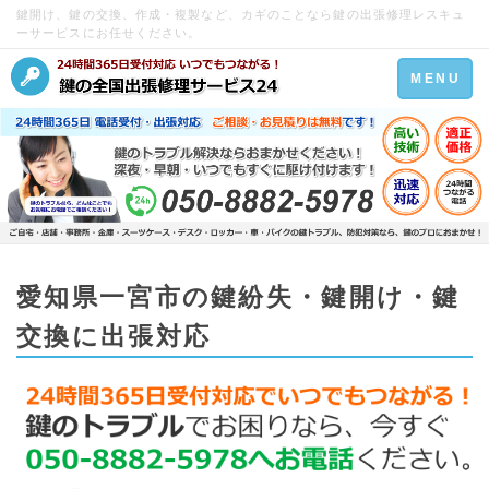
鍵開け、鍵の交換、作成・複製など、カギのことなら鍵の出張修理レスキュ
ーサービスにお任せください。
Toggle
MENU
navigation
愛知県一宮市の鍵紛失・鍵開け・鍵
交換に出張対応