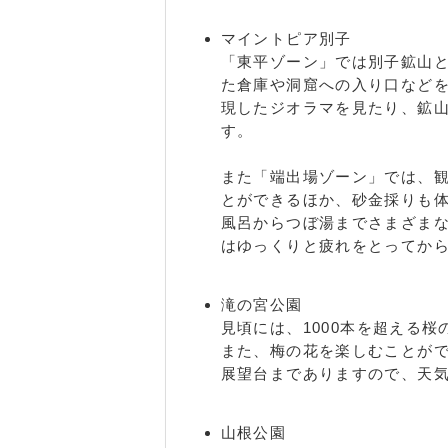
マイントピア別子
「東平ゾーン」では別子鉱山
た倉庫や洞窟への入り口など
現したジオラマを見たり、鉱
す。
また「端出場ゾーン」では、
とができるほか、砂金採りも
風呂からつぼ湯までさまざま
はゆっくりと疲れをとってか
滝の宮公園
見頃には、1000本を超える
また、梅の花を楽しむことが
展望台までありますので、天
山根公園