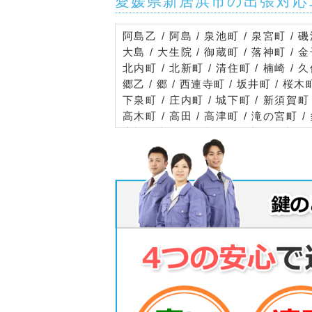
愛媛県新居浜市の出張対応
阿島乙 / 阿島 / 泉池町 / 泉宮町 / 磯
大島 / 大生院 / 御蔵町 / 落神町 / 
北内町 / 北新町 / 清住町 / 楠崎 / 久保
郷乙 / 郷 / 西連寺町 / 坂井町 / 桜木
下泉町 / 庄内町 / 城下町 / 新須賀町 
高木町 / 高田 / 高津町 / 滝の宮町 /
土橋 / 東田 / 徳常町 / 外山町 / 中須
新居浜乙 / 西泉町 / 西喜光地町 / 西の土
形町 / 船木 / 別子山 / 星越町 / 星原
原町 / 松神子 / 港町 / 南小松原町 / 
町 / 若水町