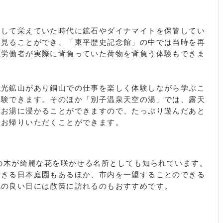
として栄えていた時代に鉱石やダイナマイトを保管してい
を見ることができ、「東平歴史記念館」の中では当時を再
山労働者が実際に背負っていた荷物を背負う体験もできま
観光鉱山があり銅山での仕事を楽しく体験しながら学ぶこ
体験できます。そのほか「別子温泉天空の湯」では、露天
なお湯に浸かることができますので、たっぷり遊んだあと
らお帰りいただくことができます。
桜の木が綺麗な花を咲かせる名所としても知られています。
できる日本庭園もあるほか、市内を一望することのできる
気の良い日には散策に訪れるのもおすすめです。