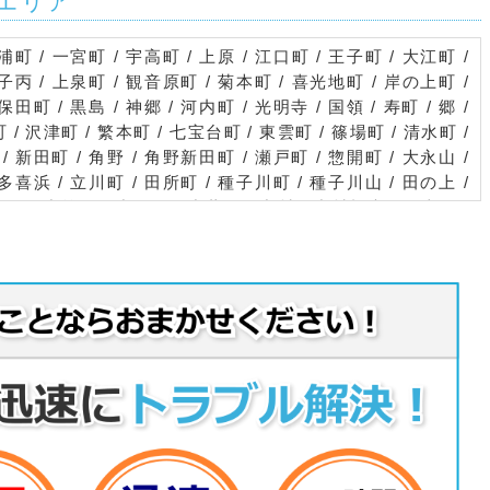
エリア
浦町 / 一宮町 / 宇高町 / 上原 / 江口町 / 王子町 / 大江町 /
金子丙 / 上泉町 / 観音原町 / 菊本町 / 喜光地町 / 岸の上町 /
田町 / 黒島 / 神郷 / 河内町 / 光明寺 / 国領 / 寿町 / 郷 /
町 / 沢津町 / 繁本町 / 七宝台町 / 東雲町 / 篠場町 / 清水町 /
/ 新田町 / 角野 / 角野新田町 / 瀬戸町 / 惣開町 / 大永山 /
 多喜浜 / 立川町 / 田所町 / 種子川町 / 種子川山 / 田の上 /
賀町 / 中筋町 / 中西町 / 中萩町 / 中村 / 中村松木 / 長岩町 /
居町 / 西原町 / 西町 / 荷内町 / 萩生 / 八幡 / 垣生 / 平
町 / 本郷 / 前田町 / 政枝町 / 又野 / 松木町 / 松の木町 / 松
宮西町 / 宮原町 / 八雲町 / 山田町 / 山根町 / 横水町 / 吉岡