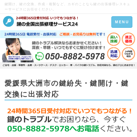
鍵開け、鍵の交換、作成・複製など、カギのことなら鍵の出張修理レスキュ
ーサービスにお任せください。
Toggle
MENU
navigation
愛媛県大洲市の鍵紛失・鍵開け・鍵
交換に出張対応