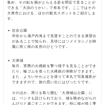
集め、その鮎を鵜がとらえる姿を間近で見ることが
できる「大須のうかい」で有名です。ここではその
大洲市における、ほかの観光スポットをご紹介しま
す。
住吉公園
市街から瀬戸内海まで見渡すことのできる展望台
があることで知られ、見頃にはソメイヨシノが綺
麗に咲く桜の名所のひとつです。
大洲城
毎月、実際の火縄銃を撃つ様子を見ることができ
たり、輪ゴムを使った火縄銃の体験ができます。
また、よろいやかぶとを借りて本丸で写真撮影が
できますので、旅の思い出にはぴったりです。
そのほか、周りを取り囲む「大洲城山公園」に
は、ベンチも設けられており、城を眺めながらの
んびりと過ごすことができます。特に桜が咲く季