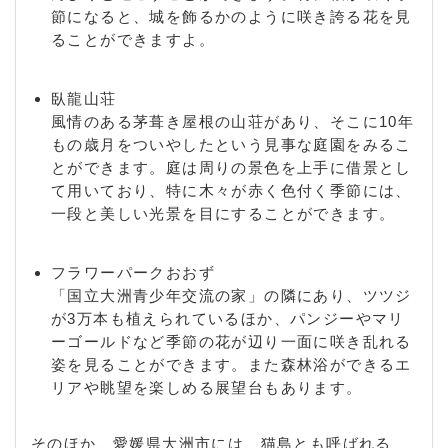
節になると、城を飾るかのように咲き誇る花を見
ることができますよ。
臥龍山荘
風情のある茅葺き屋根の山荘があり、そこに10年
もの歳月をついやしたという見事な庭園をみるこ
とができます。庭は周りの景色を上手に借景とし
て用いており、特に木々が赤く色付く季節には、
一段と美しい光景を目にすることができます。
フラワーパークおおず
「国立大洲青少年交流の家」の隣にあり、ツツジ
が3万本も植えられているほか、パンジーやマリ
ーゴールドなど季節の花が辺り一面に咲き乱れる
姿を見ることができます。また森林浴ができるエ
リアや眺望を楽しめる展望台もあります。
そのほか、愛媛県大洲市には、猫島とも呼ばれる、