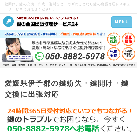
鍵開け、鍵の交換、作成・複製など、カギのことなら鍵の出張修理レスキュ
ーサービスにお任せください。
Toggle
MENU
navigation
愛媛県伊予郡の鍵紛失・鍵開け・鍵
交換に出張対応