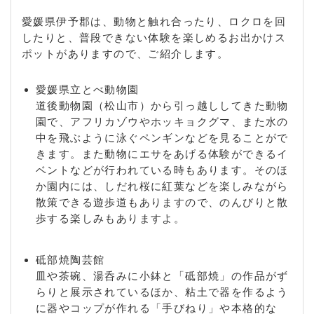
愛媛県伊予郡は、動物と触れ合ったり、ロクロを回
したりと、普段できない体験を楽しめるお出かけス
ポットがありますので、ご紹介します。
愛媛県立とべ動物園
道後動物園（松山市）から引っ越ししてきた動物
園で、アフリカゾウやホッキョクグマ、また水の
中を飛ぶように泳ぐペンギンなどを見ることがで
きます。また動物にエサをあげる体験ができるイ
ベントなどが行われている時もあります。そのほ
か園内には、しだれ桜に紅葉などを楽しみながら
散策できる遊歩道もありますので、のんびりと散
歩する楽しみもありますよ。
砥部焼陶芸館
皿や茶碗、湯呑みに小鉢と「砥部焼」の作品がず
らりと展示されているほか、粘土で器を作るよう
に器やコップが作れる「手びねり」や本格的な