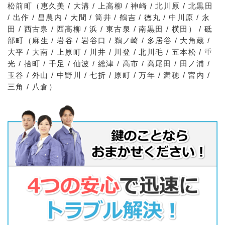
松前町（恵久美 / 大溝 / 上高柳 / 神崎 / 北川原 / 北黒田
/ 出作 / 昌農内 / 大間 / 筒井 / 鶴吉 / 徳丸 / 中川原 / 永
田 / 西古泉 / 西高柳 / 浜 / 東古泉 / 南黒田 / 横田） / 砥
部町（麻生 / 岩谷 / 岩谷口 / 鵜ノ崎 / 多居谷 / 大角蔵 /
大平 / 大南 / 上原町 / 川井 / 川登 / 北川毛 / 五本松 / 重
光 / 拾町 / 千足 / 仙波 / 総津 / 高市 / 高尾田 / 田ノ浦 /
玉谷 / 外山 / 中野川 / 七折 / 原町 / 万年 / 満穂 / 宮内 /
三角 / 八倉）