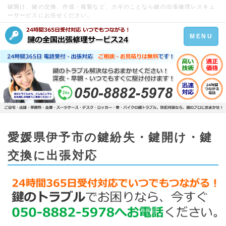
鍵開け、鍵の交換、作成・複製など、カギのことなら鍵の出張修理レスキュ
ーサービスにお任せください。
Toggle
MENU
navigation
愛媛県伊予市の鍵紛失・鍵開け・鍵
交換に出張対応