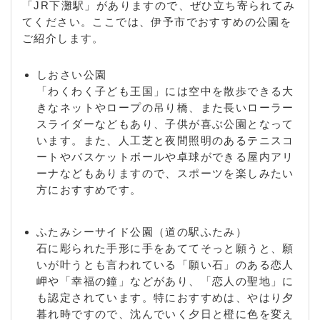
「JR下灘駅」がありますので、ぜひ立ち寄られてみ
てください。ここでは、伊予市でおすすめの公園を
ご紹介します。
しおさい公園
「わくわく子ども王国」には空中を散歩できる大
きなネットやロープの吊り橋、また長いローラー
スライダーなどもあり、子供が喜ぶ公園となって
います。また、人工芝と夜間照明のあるテニスコ
ートやバスケットボールや卓球ができる屋内アリ
ーナなどもありますので、スポーツを楽しみたい
方におすすめです。
ふたみシーサイド公園（道の駅ふたみ）
石に彫られた手形に手をあててそっと願うと、願
いが叶うとも言われている「願い石」のある恋人
岬や「幸福の鐘」などがあり、「恋人の聖地」に
も認定されています。特におすすめは、やはり夕
暮れ時ですので、沈んでいく夕日と橙に色を変え