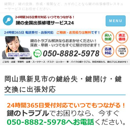
鍵開け、鍵の交換、作成・複製など、カギのことなら鍵の出張修理レスキュ
ーサービスにお任せください。
Toggle
MENU
navigation
岡山県新見市の鍵紛失・鍵開け・鍵
交換に出張対応