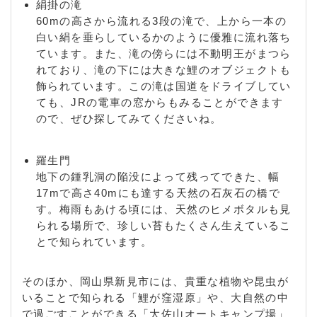
絹掛の滝
60mの高さから流れる3段の滝で、上から一本の
白い絹を垂らしているかのように優雅に流れ落ち
ています。また、滝の傍らには不動明王がまつら
れており、滝の下には大きな鯉のオブジェクトも
飾られています。この滝は国道をドライブしてい
ても、JRの電車の窓からもみることができます
ので、ぜひ探してみてくださいね。
羅生門
地下の鍾乳洞の陥没によって残ってできた、幅
17mで高さ40mにも達する天然の石灰石の橋で
す。梅雨もあける頃には、天然のヒメボタルも見
られる場所で、珍しい苔もたくさん生えているこ
とで知られています。
そのほか、岡山県新見市には、貴重な植物や昆虫が
いることで知られる「鯉が窪湿原」や、大自然の中
で過ごすことができる「大佐山オートキャンプ場」