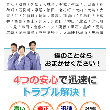
青江 / 浅原 / 阿知 / 天城台 / 有城 / 生坂 / 五日市 / 稲
荷町 / 石見町 / 潮通 / 浦田 / 老松町 / 大内 / 大島 / 大
畠 / 沖 / 沖新町 / 尾原 / 帯高 / 加須山 / 片島町 / 上富
井 / 亀島 / 亀山 / 川入 / 川西町 / 神田 / 北畝 / 北浜町
/ 木見 / 串田 / 倉敷ハイツ / 栗坂 / 黒石 / 黒崎 / 児島
赤崎 / 児島味野 / 児島味野上 / 児島味野城山 / 児島味
野城 / 児島味野山田町 / 児島阿津 / 児島宇野津 / 児島
駅前 / 児島小川 / 児島小川町 / 児島上の町 / 児島下の
町 / 児島通生 / 児島唐琴 / 児島唐琴町 / 児島塩生 / 児
島白尾 / 児島田の口 / 児島稗田町 / 児島元浜町 / 児島
柳田町 / 児島由加 / 寿町 / 菰池 / 幸町 / 酒津 / 笹沖 /
四十瀬 / 下庄 / 下津井 / 下津井田之浦 / 下津井吹上 /
庄新町 / 上東 / 昭和 / 新倉敷駅前 / 新田 / 祐安 / 曽原
/ 高須賀 / 田ノ上 / 田ノ上新町 / 玉島 / 玉島阿賀崎 /
玉島上成 / 玉島乙島 / 玉島柏島 / 玉島柏台 / 玉島黒崎
/ 玉島黒崎新町 / 玉島陶 / 玉島中央町 / 玉島爪崎 / 玉
島富 / 玉島長尾 / 玉島服部 / 玉島道口 / 玉島道越 / 玉
島八島 / 玉島勇崎 / 茶屋町 / 茶屋町早沖 / 中央 / 粒浦
/ 粒江 / 粒江団地 / 連島 / 連島中央 / 連島町（亀島新