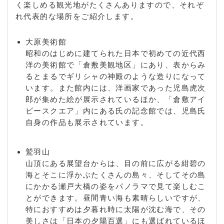
く楽しめる観光地がたくさんありますので、それぞ
部 / 山地 / 吉岡 / 呼松 / 呼松町
れ代表的な場所をご紹介します。
大原美術館
昭和のはじめに建てられた日本で初めての近代西
洋の美術館で「倉敷美観地区」にあり、表からみ
るとまるでギリシャの神殿のような造りになって
います。また館内には、洋画家であった児島虎次
郎が集めた絵が展示されているほか、「倉敷アイ
ビースクエア」内にある氏の記念館では、児島氏
自身の作品も展示されています。
鷲羽山
山頂にある展望台からは、目の前に広がる紺碧の
海とそこに浮かぶたくさんの島々、そしてその島
にかかる瀬戸大橋の姿をパノラマで見て楽しむこ
とができます。昼間青い海も素晴らしいですが、
特におすすめは夕暮れ時に太陽が沈む海で、その
美しさは「日本の夕陽百選」にも選ばれているほ