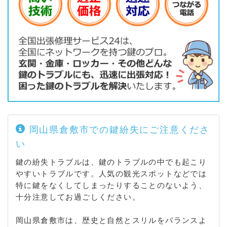
田 / 連島 / 鶴新田 / 西之浦 / 矢柄） / 鶴形 / 鶴の浦 /
徳芳 / 鳥羽 / 中帯江 / 中島 / 中庄 / 中庄団地 / 中畝 /
西阿知町 / 西阿知町（新田 / 西原） / 西尾 / 西岡 / 西
坂 / 西田 / 西富井 / 西中新田 / 白楽町 / 羽島 / 八王寺
町 / 八軒屋 / 浜ノ茶屋 / 浜町 / 林 / 早高 / 東粒浦 / 東
塚 / 東富井 / 東町 / 日ノ出町 / 日畑 / 日吉町 / 平田 /
広江 / 福井 / 福江 / 福島 / 福田町（浦田 / 古新田 / 東
塚 / 広江 / 福田） / 藤戸町（天城 / 藤戸） / 二子 / 二
日市 / 船穂町（船穂 / 水江 / 柳井原） / 船倉町 / 堀南
/ 本町 / 松江 / 松島 / 真備町（有井 / 市場 / 岡田 / 尾
崎 / 上二万 / 川辺 / 下二万 / 妹 / 辻田 / 服部 / 箭田）
岡山県倉敷市での鍵紛失にご注意くださ
/ 水江 / 水島相生町 / 水島青葉町 / 水島海岸通 / 水島
い
川崎通 / 水島高砂町 / 水島中通 / 水島西通 / 水島東川
町 / 水島東寿町 / 水島西寿町 / 水島東栄町 / 水島西栄
鍵の紛失トラブルは、鍵のトラブルの中でも起こり
町 / 水島東千鳥町 / 水島西千鳥町 / 水島東常盤町 / 水
やすいトラブルです。人気の観光スポットなどでは
島西常盤町 / 水島東弥生町 / 水島西弥生町 / 水島福崎
特に鍵をなくしてしまったりすることのないよう、
町 / 水島南春日町 / 水島北春日町 / 水島南亀島町 / 水
十分注意してお過ごしください。
島北亀島町 / 水島南幸町 / 水島北幸町 / 水島南瑞穂町
/ 水島北瑞穂町 / 水島南緑町 / 水島北緑町 / 水島明神
岡山県倉敷市は、歴史と自然とスリルをバランスよ
町 / 三田 / 南畝 / 南町 / 宮前 / 美和 / 向山 / 安江 / 矢