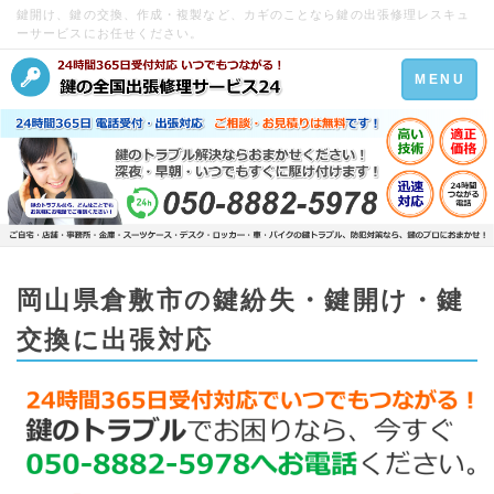
鍵開け、鍵の交換、作成・複製など、カギのことなら鍵の出張修理レスキュ
ーサービスにお任せください。
Toggle
MENU
navigation
岡山県倉敷市の鍵紛失・鍵開け・鍵
交換に出張対応