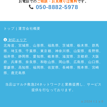
お電話での
ご相談・お見積りは無料
です。
050-8882-5978
トップ
|
運営会社概要
対応エリア
北海道、宮城県、山形県、福島県、茨城県、栃木県、群馬
県、埼玉県、千葉県、東京都、神奈川県、山梨県、長野県、
福井県、静岡県、愛知県、岐阜県、滋賀県、京都府、大阪
府、兵庫県、奈良県、和歌山県、岡山県、広島県、山口県、
愛媛県、高知県、福岡県、佐賀県、長崎県、熊本県、宮崎
県、鹿児島県
当店はマルチ救急24ネットワークと業務提携し、サービス
提供を行なっております。
a:2024 t:1 y:0