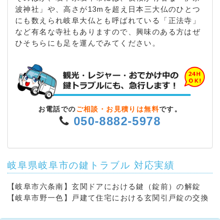
波神社」や、高さが13mを超え日本三大仏のひとつ
町 / 高森町 / 多賀町 / 田神 / 田神町 / 田生越町 / 竜田
にも数えられ岐阜大仏とも呼ばれている「正法寺」
町 / 田端町 / 玉井町 / 玉宮町 / 玉森町 / 太郎丸 / 太郎
など有名な寺社もありますので、興味のある方はぜ
丸樫木 / 太郎丸北浦 / 太郎丸北郷 / 太郎丸新屋敷 / 太
ひそちらにも足を運んでみてください。
郎丸諏訪 / 太郎丸知之道 / 太郎丸中島 / 太郎丸野田 /
太郎丸向良 / 旦島 / 旦島中 / 旦島中町 / 旦島西町 / 旦
島宮町 / 千鳥町 / 茶屋新田 / 忠節三丁目南町 / 忠節町
/ 長者町 / 千代田町 / 司町 / 月丘町 / 月ノ会町 / 津島
町 / 椿洞 / 爪 / 鶴田町 / 鶴舞町 / 鶴見町 / 堤外 / 手力
町 / 徹明通 / 出屋敷 / 寺島町 / 寺田 / 寺町 / 天神町 /
お電話での
ご相談・お見積りは無料
です。
天王町 / 問屋町 / 東栄町 / 東興町 / 道三町 / 常盤町 /
050-8882-5978
殿町 / 富沢町 / 外山 / 豊岡町 / 中 / 中鶉 / 中大桑町 /
中川原 / 中西郷 / 中新町 / 中洲町 / 中竹屋町 / 中道北
/ 中屋東 / 中屋西 / 長住町 / 永田町 / 長旗町 / 長森岩
戸 / 長森細畑 / 長森本町 / 長良 / 長良葵町 / 長良有明
岐阜県岐阜市の鍵トラブル 対応実績
町 / 長良井田 / 長良一楽 / 長良大路 / 長良大前町 / 長
良丘 / 長良奥郷 / 長良雄総 / 長良海用町 / 長良金碧町
【岐阜市六条南】玄関ドアにおける鍵（錠前）の解錠
/ 長良校前町 / 長良校文町 / 長良幸和町 / 長良子正賀
【岐阜市野一色】戸建て住宅における玄関引戸錠の交換
/ 長良小松町 / 長良桜井町 / 長良志段見 / 長良白妙町
/ 長良城西町 / 長良真生町 / 長良杉乃町 / 長良仙田町