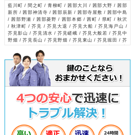
藍川町 / 間之町 / 青柳町 / 茜部大川 / 茜部大野 / 茜部
新所 / 茜部神清寺 / 茜部辰新 / 茜部寺屋敷 / 茜部中島
/ 茜部野瀬 / 茜部菱野 / 茜部本郷 / 茜町 / 県町 / 秋沢
/ 秋津町 / 芥見 / 芥見大退 / 芥見大船 / 芥見海戸山 /
芥見影山 / 芥見清水 / 芥見嵯峨 / 芥見大般若 / 芥見中
野畑 / 芥見長山 / 芥見野畑 / 芥見東山 / 芥見堀田 / 芥
見町屋 / 芥見南山 / 曙町 / 朝霧町 / 朝日町 / 安食 / 安
食志良古 / 安宅町 / 吾妻町 / 天池 / 雨踊町 / 尼ケ崎町
/ 荒川町 / 安良田町 / 粟野 / 粟野東 / 粟野西 / 粟野台
/ 庵町 / 生田町 / 池田町 / 池ノ上町 / 石谷 / 石切町 /
石長町 / 石原 / 泉町 / 市ノ坪町 / 市橋 / 一番町 / 一松
道 / 伊奈波通 / 稲荷町 / 稲荷山 / 茨木町 / 伊吹町 / 今
川 / 今川町 / 今小町 / 今沢町 / 今町 / 今嶺 / 芋島 / 入
舟町 / 岩井 / 岩井万場 / 岩栄町 / 岩倉町 / 岩崎 / 岩田
東 / 岩田西 / 岩滝東 / 岩滝西 / 岩田坂 / 岩地 / 岩利 /
魚屋町 / 鵜川町 / 鶯谷 / 鶯谷町 / 宇佐 / 宇佐東町 / 宇
佐南 / 打越 / 靱屋町 / 梅ケ枝町 / 梅河町 / 梅園町 / 雲
竜町 / 栄扇町 / 永楽町 / 江川町 / 江口 / 江崎 / 江崎北
/ 江崎南 / 江添 / 戎町 / 老松町 / 大池町 / 大蔵台 / 大