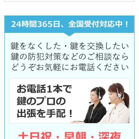
柿ケ瀬 / 南蝉 / 南殿町 / 南本荘一条通 / 南本荘二条通
/ 南本荘三条通 / 南本荘四条通 / 宮浦町 / 宮北町 / 都
通 / 明神町 / 三輪 / 三輪宮前 / 三輪宮西 / 三輪ぷりん
とぴあ / 向加野 / 村里町 / 村雨町 / 村山 / 室津町 / 室
町 / 明徳町 / 茂地 / 元住町 / 元浜町 / 元町 / 元宮町 /
守口町 / 森東 / 森西 / 柳生町 / 薬師町 / 矢倉町 / 八坂
町 / 八島町 / 八代 / 矢島町 / 八ツ梅町 / 八ツ寺町 / 柳
津町（梅松 / 上佐波 / 上佐波西 / 上佐波東 / 北塚 / 栄
町 / 佐波 / 下佐波 / 下佐波西 / 高桑 / 高桑西 / 高桑東
/ 蓮池 / 東塚 / 本郷 / 丸野 / 南塚 / 宮東 / 流通センタ
ー） / 柳ケ瀬通 / 柳川町 / 柳戸 / 柳町 / 柳森町 / 柳沢
町 / 弥八町 / 薮田中 / 薮田東 / 薮田西 / 薮田南 / 山県
岩 / 山県岩中 / 山県岩明光 / 山県岩東 / 山県岩西 / 山
県岩南 / 山県北野 / 山口町 / 山先町 / 大和町 / 山吹町
/ 弥生町 / 夕陽ケ丘 / 雪見町 / 養老町 / 葭町 / 吉津町
/ 吉野町 / 四屋町 / 世保 / 世保東 / 世保西 / 世保南 /
世保北 / 隆城町 / 領下 / 六条 / 六条江東 / 六条大溝 /
六条片田 / 六条福寿町 / 六条東 / 六条南 / 六条北 / 若
杉町 / 若竹町 / 若福町 / 若松町 / 若宮町