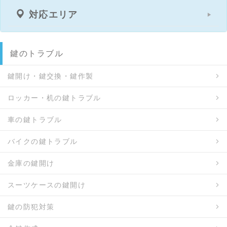
/ 長良高嶺町 / 長良田中 / 長良田中前 / 長良東郷町 /
対応エリア
長良友瀬 / 長良南陽町 / 長良西野前 / 長良西山前 / 長
良春田 / 長良東 / 長良東町 / 長良福泉 / 長良福江町 /
長良福光 / 長良古津 / 長良法久寺町 / 長良宮口町 / 長
良宮路町 / 長良森町 / 長良有楽町 / 長良竜東町 / 長良
鍵のトラブル
若葉町 / 浪花町 / 次木 / 畷町 / 西秋沢 / 西明見町 / 西
鶉 / 西改田 / 西改田上の町 / 西改田川向 / 西改田米野
鍵開け・鍵交換・鍵作製
/ 西改田先道 / 西改田夏梅 / 西改田東改田入会地 / 西
改田七石 / 西改田松の木 / 西改田宮西 / 西改田村前 /
ロッカー・机の鍵トラブル
西改田若宮 / 西川手 / 錦町 / 西駒爪町 / 西河渡 / 西材
車の鍵トラブル
木町 / 西島町 / 西園町 / 西玉宮町 / 西問屋町 / 西中島
/ 西荘 / 西野町 / 西野町六丁目北町 / 西野町七丁目北
バイクの鍵トラブル
町 / 日光町 / 二番町 / 布屋町 / 野一色 / 則武 / 則武中
/ 則武西 / 則武東 / 則松 / 梅林 / 梅林西町 / 梅林南町
金庫の鍵開け
/ 白山町 / 羽衣町 / 端詰町 / 橋本町 / 八幡町 / 蜂屋町
/ 初音町 / 初日町 / 花沢町 / 花園町 / 花ノ木町 / 羽根
スーツケースの鍵開け
町 / 春近古市場南 / 春近古市場北 / 万代町 / 光町 / 東
明見町 / 東板谷 / 東鶉 / 東改田 / 東改田腰前田 / 東改
鍵の防犯対策
田再勝 / 東改田鶴田 / 東川手 / 東金宝町 / 東高岩町 /
東駒爪町 / 東材木町 / 東島 / 東中島 / 日置江 / 彦坂 /