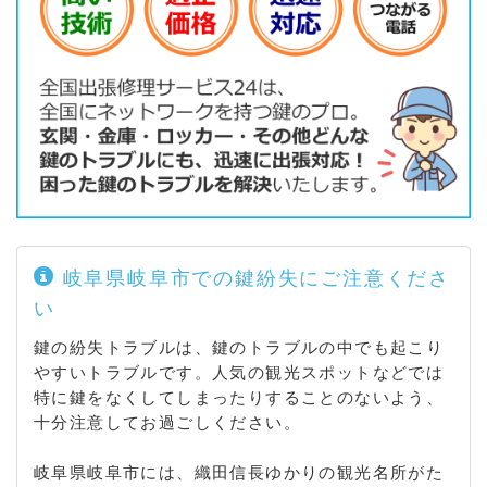
倉町 / 大菅北 / 大菅南 / 大富町 / 大縄場 / 大洞 / 大洞
柏台 / 大洞桐が丘 / 大洞桜台 / 大洞緑山 / 大洞紅葉が
丘 / 大洞西 / 大宮町 / 大柳町 / 大脇 / 沖ノ橋町 / 奥 /
小熊町 / 御杉町 / 織田塚町 / 織田町 / 御浪町 / 雄総桜
町 / 雄総緑町 / 雄総柳町 / 折立 / 鏡島 / 鏡島市場 / 鏡
島精華 / 鏡島町 / 鏡島中 / 鏡島西 / 鏡島南 / 鏡岩 / 鍵
屋中町 / 鍵屋東町 / 鍵屋西町 / 学園町 / 神楽町 / 花月
町 / 水主町 / 鹿島町 / 粕森町 / 梶川町 / 春日町 / 霞町
/ 香取町 / 門屋 / 門屋門 / 門屋勢引 / 門屋野崎 / 門屋
溝上 / 金岡町 / 金園町 / 金屋町 / 金屋横町 / 加野 / 加
納青藤町 / 加納朝日町 / 加納愛宕町 / 加納安良町 / 加
岐阜県岐阜市での鍵紛失にご注意くださ
納梅田町 / 加納大石町 / 加納大手町 / 加納奥平町 / 加
い
納上本町 / 加納北広江町 / 加納清田町 / 加納清野町 /
加納沓井町 / 加納黒木町 / 加納寿町 / 加納坂井町 / 加
鍵の紛失トラブルは、鍵のトラブルの中でも起こり
納栄町通 / 加納桜田町 / 加納桜道 / 加納清水町 / 加納
やすいトラブルです。人気の観光スポットなどでは
新本町 / 加納新町 / 加納神明町 / 加納新柳町 / 加納城
特に鍵をなくしてしまったりすることのないよう、
南通 / 加納鷹匠町 / 加納高柳町 / 加納立花町 / 加納大
十分注意してお過ごしください。
黒町 / 加納鉄砲町 / 加納天神町 / 加納東陽町 / 加納徳
川町 / 加納中広江町 / 加納永井町 / 加納長刀堀 / 加納
岐阜県岐阜市には、織田信長ゆかりの観光名所がた
南陽町 / 加納西広江町 / 加納西丸町 / 加納西山町 / 加