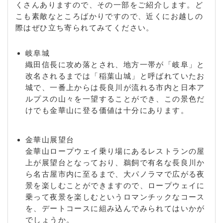
くさんありますので、その一部をご紹介します。ど
納二之丸 / 加納八幡町 / 加納花ノ木町 / 加納東広江町
こも素敵なところばかりですので、近くにお越しの
/ 加納東丸町 / 加納菱野町 / 加納伏見町 / 加納富士町
際はぜひ立ち寄られてみてください。
/ 加納舟田町 / 加納堀田町 / 加納本石町 / 加納本町 /
加納前田町 / 加納丸之内 / 加納三笠町 / 加納御車町 /
岐阜城
加納水野町 / 加納南広江町 / 加納村松町 / 加納柳町 /
織田信長に攻め落とされ、地方一帯が「岐阜」と
加納矢場町 / 加納竜興町 / 蕪城町 / 上芥見 / 上大久和
改名されるまでは「稲葉山城」と呼ばれていたお
町 / 上太田町 / 上加納山 / 上川手 / 上城田寺中 / 上城
城で、一番上からは長良川が流れる市内と日本ア
田寺西 / 上城田寺東 / 上城田寺南 / 上西郷 / 上材木町
ルプスの山々を一望することができ、この景色だ
/ 上尻毛 / 上尻毛八幡 / 上尻毛日吉 / 上新町 / 上竹町
けでも金華山に登る価値は十分にあります。
/ 上竹屋町 / 上茶屋町 / 上土居 / 神室町 / 萱場北町 /
萱場東町 / 萱場南 / 萱場町 / 華陽 / 川原畑 / 川端町 /
川部 / 神田町 / 祇園 / 菊井町 / 菊水町 / 菊地町 / 如月
金華山展望台
町 / 北一色 / 北鶉 / 北柿ケ瀬 / 北島 / 北野阿原 / 北野
金華山ロープウェイ乗り場にあるレストランの屋
西山 / 北野東 / 北野西 / 北野南 / 北野北 / 北野町 / 北
上が展望台となっており、鵜飼で有名な長良川か
八ツ寺町 / 北山 / 木田 / 城田寺 / 木造町 / 祈年町 / 木
ら名古屋市内に至るまで、大パノラマで広がる夜
ノ下町 / 木ノ本町 / 京町 / 玉姓町 / 清住町 / 切通 / 金
景を楽しむことができますので、ロープウェイに
華町 / 金宝町 / 金竜町 / 楠町 / 久保見町 / 熊野町 / 雲
乗って夜景を楽しむというロマンチックなコース
井町 / 蔵前 / 栗矢田町 / 黒野 / 黒野南 / 啓運町 / 光栄
を、デートコースに組み込んでみられてはいかが
町 / 高岩町 / 光樹町 / 河渡 / 幸ノ町 / 光明町 / 向陽町
でしょうか。