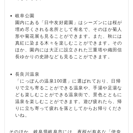
/ 香蘭 / 金町 / 九重町 / 小西郷 / 五反田町 / 五坪 / 五
坪町 / 琴塚 / 寿町 / 小野 / 此花町 / 木挽町 / 米屋町 /
岐阜公園
御望 / コモンヒルズ北山 / 小柳町 / 権現町 / 近島 / 西
園内にある「日中友好庭園」はシーズンには桜が
後町 / 境川 / 坂井町 / 栄新町 / 栄枝町 / 鷺山 / 鷺山北
埋め尽くされる名所として有名で、そのほか菊人
町 / 鷺山清洲町 / 鷺山新町 / 鷺山緑ケ丘 / 鷺山緑ケ丘
形や菊花展も見ることができます。また、秋には
新町 / 鷺山向井町 / 鷺山東 / 佐久間町 / 桜木町 / 桜通
真紅に染まる木々を楽しむことができます。その
/ 笹土居町 / 早苗町 / 佐野 / 三番町 / 塩町 / 敷島町 /
ほか、園内には大正に設立された三重塔や織田信
静が丘町 / 尻毛 / 渋谷町 / 島栄町 / 島新町 / 島田 / 島
長ゆかりの史跡なども見ることができます。
田中町 / 島田東町 / 島田西町 / 島原町 / 下鵜飼 / 下大
桑町 / 下太田町 / 下川手 / 下西郷 / 下尻毛 / 下新町 /
下竹町 / 下茶屋町 / 下土居 / 下奈良 / 松鴻町 / 城東通
長良川温泉
/ 正法寺町 / 城望町 / 昭和町 / 白木町 / 白菊町 / 銀町
「にっぽんの温泉100選」に選ばれており、日帰
/ 城前町 / 甚衛町 / 新興町 / 新栄町 / 新桜町 / 神明町
りで立ち寄ることができる温泉や、手湯や足湯な
/ 瑞雲町 / 末広町 / 須賀 / 菅原町 / 杉山町 / 菅生 / 住
ども楽しむことができる温泉街で、景色とともに
田町 / 住ノ江町 / 住吉町 / 駿河山 / 諏訪山 / 清 / 清本
温泉を楽しむことができます。遊び疲れたら、帰
町 / 千石町 / 千手堂中町 / 千手堂南町 / 千手堂北町 /
りに立ち寄って疲れを落としてからお帰りくださ
千畳敷 / 早田 / 早田大通 / 早田栄町 / 早田東町 / 早田
いね。
本町 / 早田町 / 曽我屋 / 大学西 / 大学北 / 大工町 / 大
黒町 / 大正町 / 大福町 / 大仏町 / 太平町 / 大宝町 / 大
そのほか、岐阜県岐阜市には、夜桜が有名な「伊奈
門町 / 高尾町 / 高河原 / 高砂町 / 高田 / 高野町 / 鷹見