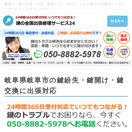
鍵開け、鍵の交換、作成・複製など、カギのことなら鍵の出張修理レスキュ
ーサービスにお任せください。
Toggle
MENU
navigation
岐阜県岐阜市の鍵紛失・鍵開け・鍵
交換に出張対応