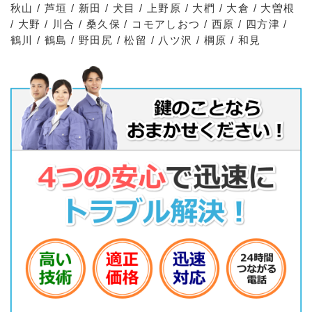
秋山 / 芦垣 / 新田 / 犬目 / 上野原 / 大椚 / 大倉 / 大曽根
/ 大野 / 川合 / 桑久保 / コモアしおつ / 西原 / 四方津 /
鶴川 / 鶴島 / 野田尻 / 松留 / 八ツ沢 / 棡原 / 和見