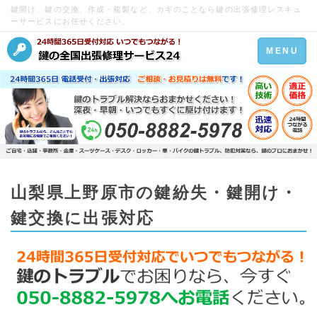
鍵開け、鍵の交換、作成・複製など、カギのことなら鍵の出張修理レスキュ
ーサービスにお任せください。
Toggle
MENU
navigation
山梨県上野原市の鍵紛失・鍵開け・
鍵交換に出張対応