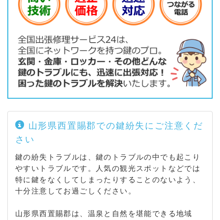
岩倉 / 宇津沢 / 上原 / 遅谷 / 数馬 / 上屋地 / 川内戸
/ 黒沢 / 小白川 / 小屋 / 下屋地 / 白川 / 須郷 / 添川
/ 高造路 / 高峰 / 椿 / 手ノ子 / 中 / 萩生 / 広河原 /
松原
山形県西置賜郡での鍵紛失にご注意くだ
さい
鍵の紛失トラブルは、鍵のトラブルの中でも起こり
やすいトラブルです。人気の観光スポットなどでは
特に鍵をなくしてしまったりすることのないよう、
十分注意してお過ごしください。
山形県西置賜郡は、温泉と自然を堪能できる地域