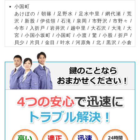
小国町
あけぼの / 朝篠 / 足野水 / 足水中里 / 網代瀬 / 荒
沢 / 新股 / 伊佐領 / 石滝 / 泉岡 / 市野沢 / 市野々 /
今市 / 入折戸 / 岩井沢 / 越中里 / 大石沢 / 大滝 / 大
宮 / 小国小坂町 / 小国町 / 小渡 / 驚 / 小股 / 折戸 /
貝少 / 片貝 / 金目 / 叶水 / 河原角 / 北 / 黒沢 / 小倉
/ 小玉川 / 五味沢 / 幸町 / 栄町 / 白子沢 / 尻無沢 /
新原 / 新屋敷 / 菅沼 / 杉沢 / 芹出 / 太鼓沢 / 滝倉 /
田沢頭 / 種沢 / 玉川 / 玉川中里 / 樽口 / 綱木箱口 /
栃倉 / 中島 / 中田山崎 / 長沢 / 西 / 西滝 / 沼沢 / 針
生 / 東滝 / 東原 / 樋ノ沢 / 百子沢 / 兵庫舘 / 舟渡 /
古田 / 増岡 / 町原 / 松岡 / 松崎 / 緑町 / 宮の台 / 焼
山 / 湯ノ花 / 若山
白鷹町
浅立 / 鮎貝 / 荒砥甲 / 荒砥乙 / 大瀬 / 黒鴨 / 畔藤 /
佐野原 / 下山 / 十王 / 菖蒲 / 高岡 / 高玉 / 滝野 / 栃
窪 / 中山 / 萩野 / 針生 / 広野 / 箕和田 / 深山 / 山口
/ 横田尻
飯豊町