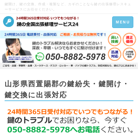
鍵開け、鍵の交換、作成・複製など、カギのことなら鍵の出張修理レスキュ
ーサービスにお任せください。
Toggle
MENU
navigation
山形県西置賜郡の鍵紛失・鍵開け・
鍵交換に出張対応