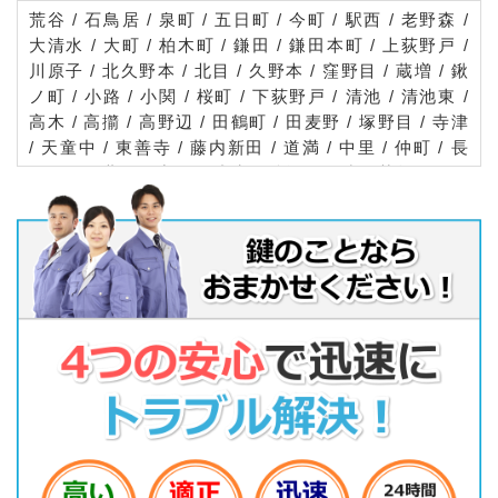
荒谷 / 石鳥居 / 泉町 / 五日町 / 今町 / 駅西 / 老野森 /
大清水 / 大町 / 柏木町 / 鎌田 / 鎌田本町 / 上荻野戸 /
川原子 / 北久野本 / 北目 / 久野本 / 窪野目 / 蔵増 / 鍬
ノ町 / 小路 / 小関 / 桜町 / 下荻野戸 / 清池 / 清池東 /
高木 / 高擶 / 高野辺 / 田鶴町 / 田麦野 / 塚野目 / 寺津
/ 天童中 / 東善寺 / 藤内新田 / 道満 / 中里 / 仲町 / 長
岡 / 長岡北 / 奈良沢 / 成生 / 糠塚 / 貫津 / 芳賀 / 原町
/ 万代 / 東久野本 / 東長岡 / 東芳賀 / 東本町 / 一日町
/ 干布 / 本町 / 交り江 / 松城町 / 乱川 / 三日町 / 南小
畑 / 南町 / 矢野目 / 山口 / 山元