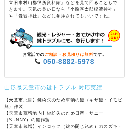
立旧東村山郡役所資料館」などを見て回ることもで
きます。天気の良い日なら「小路喜太郎稲荷神社」
や「愛宕神社」などに参拝されてもいいですね。
お電話での
ご相談・お見積りは無料
です。
050-8882-5978
山形県天童市の鍵トラブル 対応実績
【天童市北目】鍵紛失のため車輌の鍵（キザ鍵・イモビ
無）作製
【天童市蔵増地内】鍵紛失のため日産・サニー
（SUNNY）の鍵作製
【天童市蔵増】インロック（鍵の閉じ込め）のスズキ・