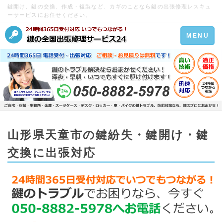
鍵開け、鍵の交換、作成・複製など、カギのことなら鍵の出張修理レスキュ
ーサービスにお任せください。
Toggle
MENU
navigation
山形県天童市の鍵紛失・鍵開け・鍵
交換に出張対応