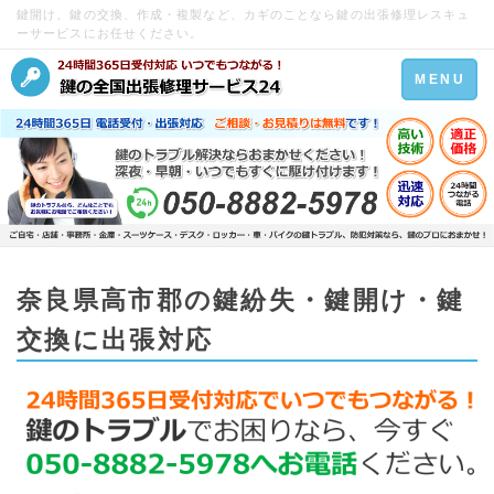
鍵開け、鍵の交換、作成・複製など、カギのことなら鍵の出張修理レスキュ
ーサービスにお任せください。
Toggle
MENU
navigation
奈良県高市郡の鍵紛失・鍵開け・鍵
交換に出張対応