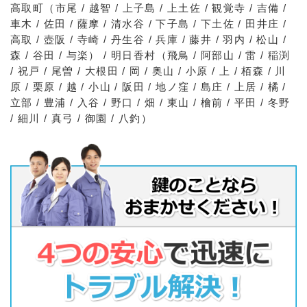
高取町（市尾 / 越智 / 上子島 / 上土佐 / 観覚寺 / 吉備 /
車木 / 佐田 / 薩摩 / 清水谷 / 下子島 / 下土佐 / 田井庄 /
高取 / 壺阪 / 寺崎 / 丹生谷 / 兵庫 / 藤井 / 羽内 / 松山 /
森 / 谷田 / 与楽） / 明日香村（飛鳥 / 阿部山 / 雷 / 稲渕
/ 祝戸 / 尾曽 / 大根田 / 岡 / 奥山 / 小原 / 上 / 栢森 / 川
原 / 栗原 / 越 / 小山 / 阪田 / 地ノ窪 / 島庄 / 上居 / 橘 /
立部 / 豊浦 / 入谷 / 野口 / 畑 / 東山 / 檜前 / 平田 / 冬野
/ 細川 / 真弓 / 御園 / 八釣）