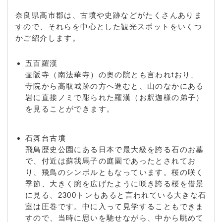
奈良県高市郡は、古墳や史跡などがたくさんありま
すので、それらを中心とした観光スポットをいくつ
かご紹介します。
五百羅漢
壷阪寺（南法華寺）の奥の院とも言われtおり、
寺院から高取城跡の方へ進むと、山のなかにある
岩に直接ノミで彫られた羅漢（お釈迦様の弟子）
を見ることができます。
石舞台古墳
飛鳥歴史公園にある日本で最大級を誇る石のお墓
で、付近は蘇我馬子の庭園であったとされてお
り、飛鳥のシンボルともなっています。桜の咲く
季節、大きく腕を広げたように咲き誇る桜を借景
に見る、2300トンもあると言われている大きな石
室は圧巻です。中に入って見学することもできま
すので、当時に思いを馳せながら、中から眺めて