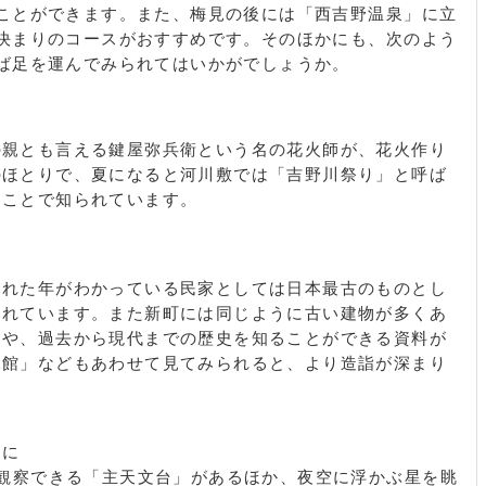
ことができます。また、梅見の後には「西吉野温泉」に立
決まりのコースがおすすめです。そのほかにも、次のよう
ば足を運んでみられてはいかがでしょうか。
の親とも言える鍵屋弥兵衛という名の花火師が、花火作り
のほとりで、夏になると河川敷では「吉野川祭り」と呼ば
ることで知られています。
られた年がわかっている民家としては日本最古のものとし
されています。また新町には同じように古い建物が多くあ
」や、過去から現代までの歴史を知ることができる資料が
承館」などもあわせて見てみられると、より造詣が深まり
くに
を観察できる「主天文台」があるほか、夜空に浮かぶ星を眺