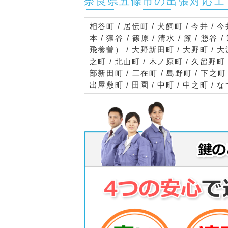
奈良県五條市の出張対応エ
相谷町 / 居伝町 / 犬飼町 / 今井 / 今
本 / 猿谷 / 篠原 / 清水 / 簾 / 惣谷 
飛養曽） / 大野新田町 / 大野町 / 大深町
之町 / 北山町 / 木ノ原町 / 久留野町 /
部新田町 / 三在町 / 島野町 / 下之町 /
出屋敷町 / 田園 / 中町 / 中之町 /
松 / 賀名生 / 尼ケ生 / 永谷 / 江出 / 
川股 / 黒淵 / 神野 / 阪巻 / 鹿場 / 城
西野 / 西日裏 / 桧川迫 / 平雄 / 平沼
川 / 屋那瀬 / 湯川 / 湯塩 / 夜中 / 
原町 / 火打町 / 東阿田町 / 表野町 / 
山田町 / 湯谷市塚町 / 霊安寺町