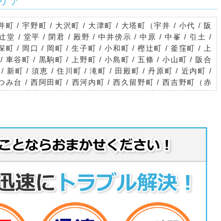
リア
井町 / 宇野町 / 大沢町 / 大津町 / 大塔町（宇井 / 小代 / 阪
/ 辻堂 / 堂平 / 閉君 / 殿野 / 中井傍示 / 中原 / 中峯 / 引土 /
 / 岡口 / 岡町 / 生子町 / 小和町 / 樫辻町 / 釜窪町 / 上
 車谷町 / 黒駒町 / 上野町 / 小島町 / 五條 / 小山町 / 阪合
 新町 / 須恵 / 住川町 / 滝町 / 田殿町 / 丹原町 / 近内町 /
 なつみ台 / 西阿田町 / 西河内町 / 西久留野町 / 西吉野町（赤
老野 / 大峯 / 奥谷 / 大日川 / 小古田 / 陰地 / 唐戸 / 川岸 /
戸 / 勢井 / 滝 / 立川渡 / 津越 / 十日市 / 茄子原 / 西新子 /
田 / 北曽木 / 南山 / 向加名生 / 宗川野 / 本谷 / 百谷 / 八ツ
和田） / 野原町 / 野原中 / 野原西 / 野原東 / 畑田町 / 八田町 /
二見 / 本町 / 牧町 / 南阿田町 / 御山町 / 六倉町 / 山陰町 /