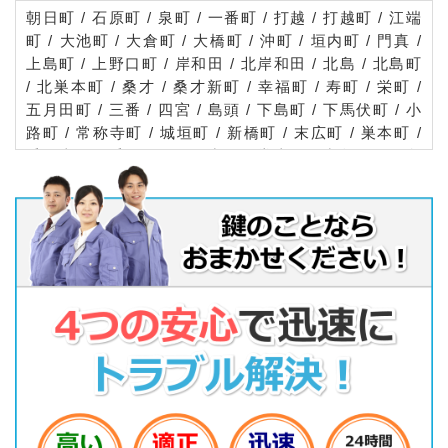
朝日町 / 石原町 / 泉町 / 一番町 / 打越 / 打越町 / 江端
町 / 大池町 / 大倉町 / 大橋町 / 沖町 / 垣内町 / 門真 /
上島町 / 上野口町 / 岸和田 / 北岸和田 / 北島 / 北島町
/ 北巣本町 / 桑才 / 桑才新町 / 幸福町 / 寿町 / 栄町 /
五月田町 / 三番 / 四宮 / 島頭 / 下島町 / 下馬伏町 / 小
路町 / 常称寺町 / 城垣町 / 新橋町 / 末広町 / 巣本町 /
千石東町 / 千石西町 / 月出町 / 堂山町 / 常盤町 / 殿島
町 / 中町 / 野口 / 野里町 / 浜町 / 速見町 / ひえ島 / 東
江端町 / 東田町 / 深田町 / 舟田町 / 古川町 / 本町 / 松
生町 / 松葉町 / 三ツ島 / 御堂町 / 南野口町 / 宮野町 /
宮前町 / 向島町 / 元町 / 柳田町 / 柳町 / 横地 / 脇田町