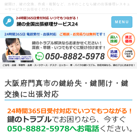
鍵開け、鍵の交換、作成・複製など、カギのことなら鍵の出張修理レスキュ
ーサービスにお任せください。
Toggle
MENU
navigation
大阪府門真市の鍵紛失・鍵開け・鍵
交換に出張対応