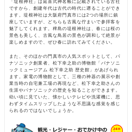
「堤根神社」は延喜式神名帳に記載されている古社
ですから、創建年代は古代の時代に遡ることができ
ます。堤根神社は大阪府門真市には2つの場所に鎮
座していますが、どちらも古風な佇まいで参拝客を
魅了してくれます。稗島の堤根神社は、春には桜の
景色も美しく、古風な鳥居の景色が調和して絶景が
楽しめますので、ぜひ春に訪れてみてください。
また、そのほかの門真市の人気スポットとして、パ
ナソニック創業者、松下幸之助の博物館「パナソニ
ックミュージアム 松下幸之助 歴史館」があげられ
ます。家電の博物館として、三種の神器の展示や創
業当時の自宅兼工場の再現など、松下幸之助さんの
生涯やパナソニックの歴史を知ることができます。
幼い頃に見ていた、懐かしいテレビや洗濯機に、思
わずタイムスリップしたような不思議な感覚を感じ
られるのではないでしょうか。