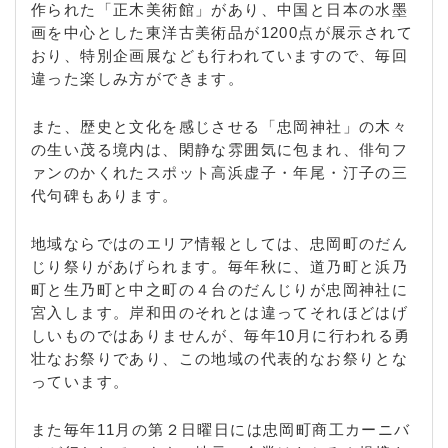
作られた「正木美術館」があり、中国と日本の水墨
画を中心とした東洋古美術品が1200点が展示されて
おり、特別企画展なども行われていますので、毎回
違った楽しみ方ができます。
また、歴史と文化を感じさせる「忠岡神社」の木々
の生い茂る境内は、閑静な雰囲気に包まれ、俳句フ
ァンのかくれたスポット高浜虚子・年尾・汀子の三
代句碑もあります。
地域ならではのエリア情報としては、忠岡町のだん
じり祭りがあげられます。毎年秋に、道乃町と浜乃
町と生乃町と中之町の４台のだんじりが忠岡神社に
宮入します。岸和田のそれとは違ってそれほどはげ
しいものではありませんが、毎年10月に行われる勇
壮なお祭りであり、この地域の代表的なお祭りとな
っています。
また毎年11月の第２日曜日には忠岡町商工カーニバ