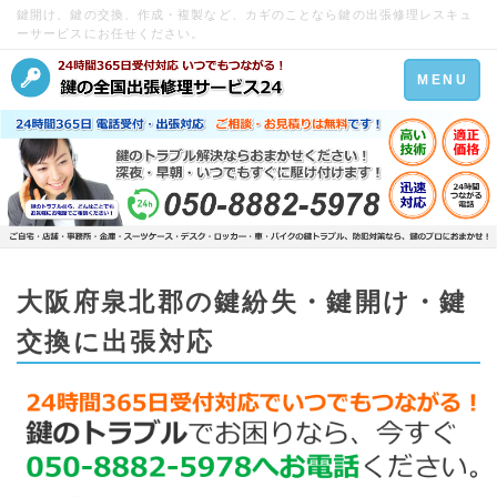
鍵開け、鍵の交換、作成・複製など、カギのことなら鍵の出張修理レスキュ
ーサービスにお任せください。
Toggle
MENU
navigation
大阪府泉北郡の鍵紛失・鍵開け・鍵
交換に出張対応