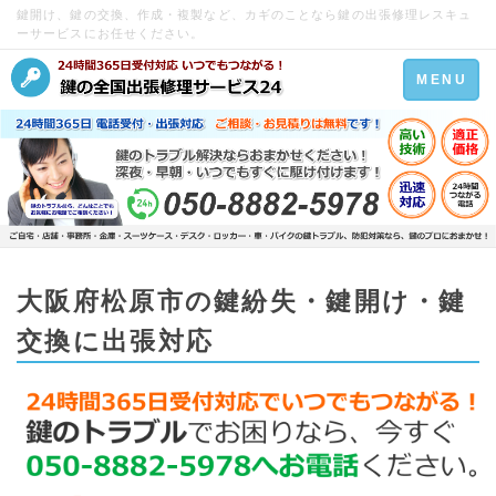
鍵開け、鍵の交換、作成・複製など、カギのことなら鍵の出張修理レスキュ
ーサービスにお任せください。
Toggle
MENU
navigation
大阪府松原市の鍵紛失・鍵開け・鍵
交換に出張対応