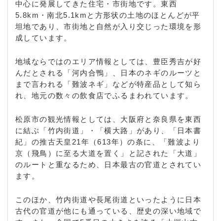
中心に発展してきた住宅・市街地です。東西
5.8km・南北5.1kmと方形状の土地のほとんどが平
坦地であり、市街地と自然が入り交じった環境を形
成しています。
地域ならではのエリア情報としては、豊臣秀吉が好
んだとされる「河内合鴨」、日本のネギのルーツと
まで言われる「難波ネギ」などが特産品として知ら
れ、地元の数々の飲食店でふるまわれています。
松原市の観光情報としては、大阪府と奈良県を東西
に結ぶ「竹内街道」・「横大路」があり、「日本書
紀」の推古天皇21年（613年）の条に、「難波より
京（飛鳥）に至る大道を置く」と記された「大道」
のルートと重なるため、日本最古の官道とされてい
ます。
このほか、竹内街道や長尾街道といったように日本
古代の官道が他にも通っている、歴史の深い地域で